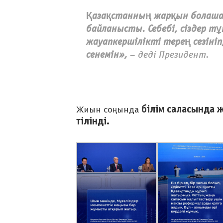
Қазақстанның жарқын болашағ
байланысты. Себебі, сіздер 
жауапкершілікті терең сезініп
сенемін»,
– деді Президент.
білім саласында 
Жиын соңында
тілінді.