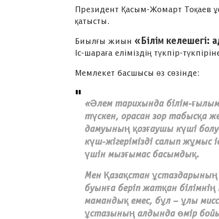
Президент Қасым-Жомарт Тоқаев 
қатысты.
«Білім келешегі: а
Биылғы жиын
ХАБАРЛАНДЫРУ!
Іс-шараға еліміздің түкпір-түкпірі
Мемлекет басшысы өз сөзінде:
«Әлем тарихында білім-ғылы
түскен, орасан зор табысқа же
дамуының қозғаушы күші болу
күш-жігерімізді салып жұмыс і
үшін мызғымас басымдық.
Мен Қазақстан ұстаздарының 
буынға беріп жатқан білімнің
мамандық емес, бұл – ұлы мисс
ұстазының алдында өмір бойы