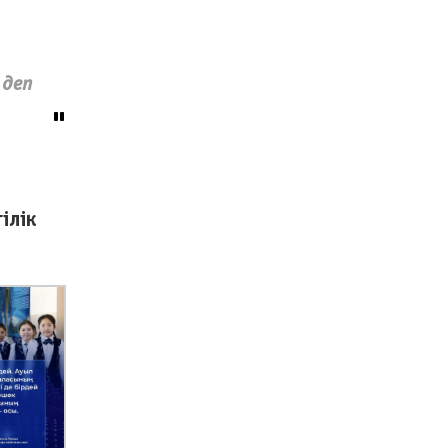
 деп
ілік