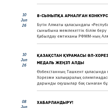
10
8-сыныпқа арналған конкурст
Jun
Бүгін Алматы қаласындағы «Респу
26
сыныбына мемлекеттік білім беру г
Қабылдау емтиханы РФММ-ның Ал
10
Қазақстан құрамасы әл-Хоре
Jun
медаль жеңіп алды
26
Өзбекстанның Ташкент қаласында 
Хорезми халықаралық олимпиадасы 
дарынды оқушылар бақ сынаған б
08
ХАБАРЛАНДЫРУ!
Jun