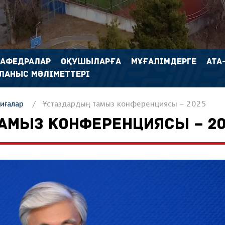
КАФЕДРАЛАР
ОҚУШЫЛАРҒА
МҰҒАЛІМДЕРГЕ
АТА
ЛАНЫС МӘЛІМЕТТЕРІ
иғалар
Ұстаздардың тамыз конференциясы – 2025
АМЫЗ КОНФЕРЕНЦИЯСЫ – 20