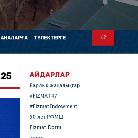
-АНАЛАРҒА
ТҮЛЕКТЕРГЕ
KZ
АЙДАРЛАР
25
Барлық жаңалықтар
#FIZMAT47
#FizmatEndowment
50 лет РФМШ
Fizmat Dorm