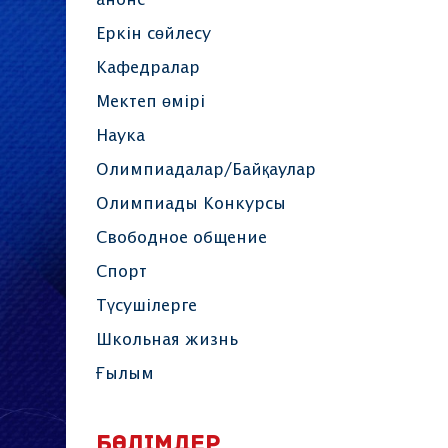
анонс
Еркін сөйлесу
Кафедралар
Мектеп өмірі
Наука
Олимпиадалар/Байқаулар
Олимпиады Конкурсы
Свободное общение
Спорт
Түсушілерге
Школьная жизнь
Ғылым
БӨЛІМДЕР