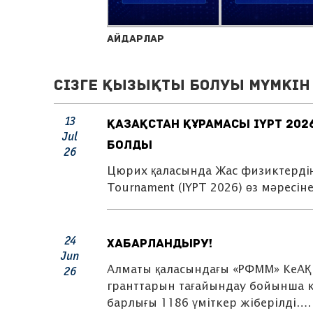
Айдарлар
Сізге қызықты болуы мүмкін 
13
ҚАЗАҚСТАН ҚҰРАМАСЫ IYPT 202
Jul
БОЛДЫ
26
Цюрих қаласында Жас физиктердің 3
Tournament (IYPT 2026) өз мәресі
24
ХАБАРЛАНДЫРУ!
Jun
Алматы қаласындағы «РФММ» КеАҚ 
26
гранттарын тағайындау бойынша к
барлығы 1186 үміткер жіберілді….