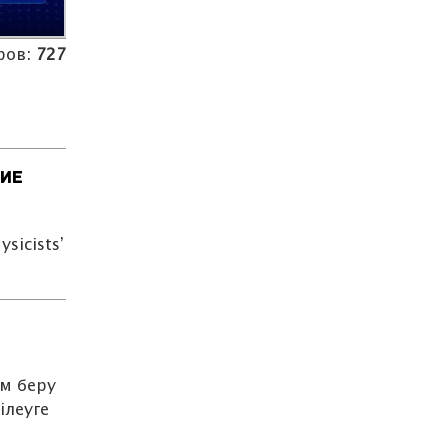
ров:
727
 ИЕ
sicists’
…
м беру
ілеуге