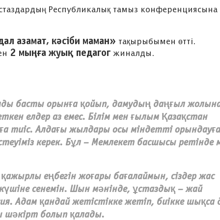
ұстаздардың Республикалық тамыз конференциясына
дал азамат, кәсіби маман»
тақырыбымен өтті.
ХАБАРЛАНДЫ
2
мыңға жуық педагог
нен
жиналды.
8-сыныпқа арналған
конкурстық іріктеу
мды басты орынға қойып, дамудың даңғыл жолын
өтті
ткен елдер аз емес. Білім мен ғылым Қазақстан
ға тиіс. Алдағы жылдары осы міндетті орындауға
стеуіміз керек. Бұл – Мемлекет басшысы ретінде 
қажырлы еңбегін жоғары бағалаймын, сіздер жас
 күшіне сенемін. Шын мәнінде, ұстаздық – жай
ия. Адам қандай жетістікке жетіп, биікке шықса 
 шәкірт болып қалады.