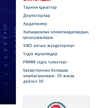
Тарихи құжаттар
Директорлар
Ардагерлер
Халықаралық олимпиадалардың
қатысушылары
ХЖО алтын жүлдегерлері
Үздік мұғалімдер
РФММ үздік түлектері
Қазақстанның болашақ
көшбасшылары: 30 жасқа
дейінгі 30