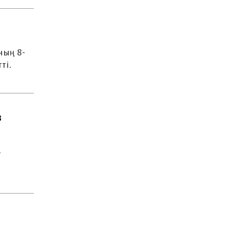
ның 8-
ті.
8
-