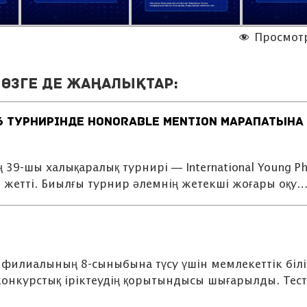
Просмот
өзге де жаңалықтар:
6 ТУРНИРІНДЕ HONORABLE MENTION МАРАПАТЫНА
9-шы халықаралық турнирі — International Young Phy
не жетті. Биылғы турнир әлемнің жетекші жоғары оқу
филиалының 8-сыныбына түсу үшін мемлекеттік білі
онкурстық іріктеудің қорытындысы шығарылды. Тест