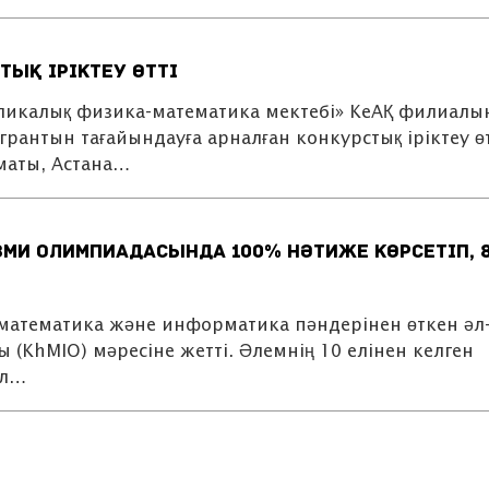
ық іріктеу өтті
бликалық физика-математика мектебі» КеАҚ филиалы
рантын тағайындауға арналған конкурстық іріктеу өт
маты, Астана…
зми олимпиадасында 100% нәтиже көрсетіп, 
математика және информатика пәндерінен өткен әл
(KhMIO) мәресіне жетті. Әлемнің 10 елінен келген
ұл…