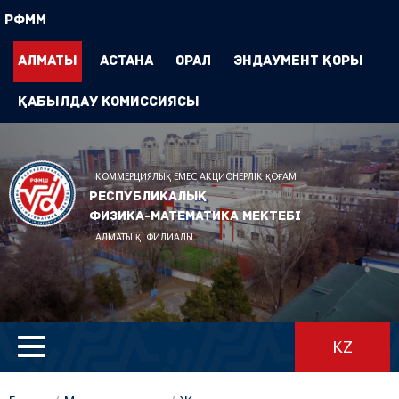
РФММ
Алматы
Астана
Орал
Эндаумент Қоры
Қабылдау комиссиясы
КОММЕРЦИЯЛЫҚ ЕМЕС АКЦИОНЕРЛІК ҚОҒАМ
Республикалық
физика-математика мектебі
АЛМАТЫ Қ. ФИЛИАЛЫ
KZ