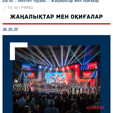
Басты
Мектеп туралы
Жаңалықтар мен оқиғалар
50 лет РФМШ
ЖАҢАЛЫҚТАР МЕН ОҚИҒАЛАР
16.10.22