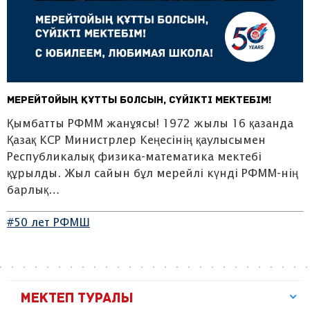
Мерейтойың құтты болсын, сүйікті мектебім!
Қымбатты РФММ жанұясы! 1972 жылы 16 қазанда
Қазақ КСР Министрлер Кеңесінің қаулысымен
Республикалық физика-математика мектебі
құрылды. Жыл сайын бұл мерейлі күнді РФММ-нің
барлық…
#50 лет РФМШ
МЕКТЕП ТУРАЛЫ