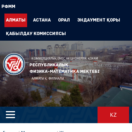
РФММ
Алматы
Астана
Орал
Эндаумент Қоры
Қабылдау комиссиясы
КОММЕРЦИЯЛЫҚ ЕМЕС АКЦИОНЕРЛІК ҚОҒАМ
Республикалық
физика-математика мектебі
АЛМАТЫ Қ. ФИЛИАЛЫ
KZ