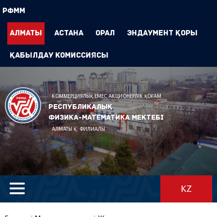
РФММ
Алматы
Астана
Орал
Эндаумент Қоры
Қабылдау комиссиясы
КОММЕРЦИЯЛЫҚ ЕМЕС АКЦИОНЕРЛІК ҚОҒАМ
Республикалық
физика-математика мектебі
АЛМАТЫ Қ. ФИЛИАЛЫ
KZ