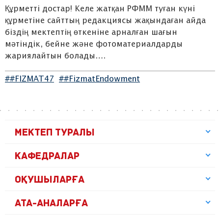
Құрметті достар! Келе жатқан РФММ туған күні
құрметіне сайттың редакциясы жақындаған айда
біздің мектептің өткеніне арналған шағын
мәтіндік, бейне және фотоматериалдарды
жариялайтын болады….
##FIZMAT47
##FizmatEndowment
МЕКТЕП ТУРАЛЫ
КАФЕДРАЛАР
ОҚУШЫЛАРҒА
АТА-АНАЛАРҒА