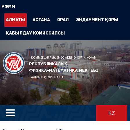
РФММ
Алматы
Астана
Орал
Эндаумент Қоры
Қабылдау комиссиясы
КОММЕРЦИЯЛЫҚ ЕМЕС АКЦИОНЕРЛІК ҚОҒАМ
Республикалық
физика-математика мектебі
АЛМАТЫ Қ. ФИЛИАЛЫ
KZ