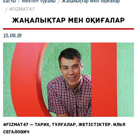
Басты
Мектеп туралы
Жаңалықтар мен оқиғалар
#FIZMAT47
ЖАҢАЛЫҚТАР МЕН ОҚИҒАЛАР
13.09.19
#FIZMAT47 — тарих, тұлғалар, жетістіктер. Илья
Сегалович