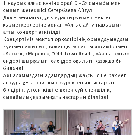
1 наурыз алғыс күніне орай 9 «G» сыныбы мен
сынып жетекшісі Сетербаева Айгүл
Дюсетаевнаның ұйымдастыруымен мектеп
қызметкерлеріне арнап «Алғыс айту-парызым»
атты концерт өткізілді.
Концертіміз мектеп оркестірінің орындауындағы
күйімен ашылып, вокалды аспапты ансамблімен
«Алғыс», «Мереке», “Old Town Road”, «Анаға алғыс»
әндері шырқалып, өлеңдер оқылып, қазақша би
биленді.
Айналамыздағы адамдардың жақсы ісіне рахмет
айтуды ұмытпай шын жүректен алғыстарын
білдіріп, үлкен-кішіге деген сүйіспеншілік,
сыпайылық қарым-қатынастарын білдірді.