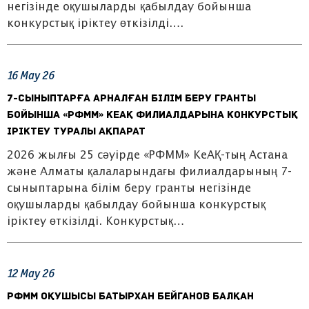
негізінде оқушыларды қабылдау бойынша
конкурстық іріктеу өткізілді….
16
May
26
7-сыныптарға арналған білім беру гранты
бойынша «РФММ» КеАҚ филиалдарына конкурстық
іріктеу туралы ақпарат
2026 жылғы 25 сәуірде «РФММ» КеАҚ-тың Астана
және Алматы қалаларындағы филиалдарының 7-
сыныптарына білім беру гранты негізінде
оқушыларды қабылдау бойынша конкурстық
іріктеу өткізілді. Конкурстық…
12
May
26
РФММ оқушысы Батырхан Бейганов Балқан