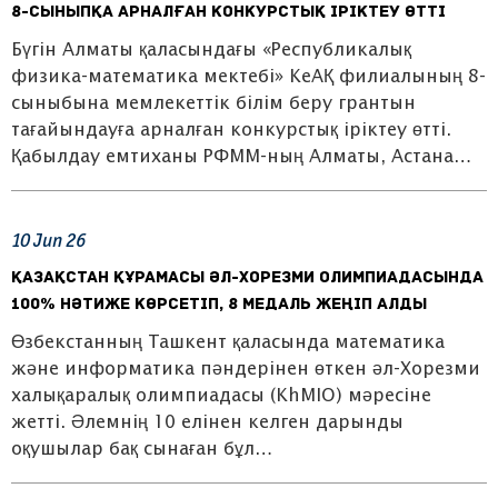
8-сыныпқа арналған конкурстық іріктеу өтті
Бүгін Алматы қаласындағы «Республикалық
физика-математика мектебі» КеАҚ филиалының 8-
сыныбына мемлекеттік білім беру грантын
тағайындауға арналған конкурстық іріктеу өтті.
Қабылдау емтиханы РФММ-ның Алматы, Астана…
10
Jun
26
Қазақстан құрамасы әл-Хорезми олимпиадасында
100% нәтиже көрсетіп, 8 медаль жеңіп алды
Өзбекстанның Ташкент қаласында математика
және информатика пәндерінен өткен әл-Хорезми
халықаралық олимпиадасы (KhMIO) мәресіне
жетті. Әлемнің 10 елінен келген дарынды
оқушылар бақ сынаған бұл…