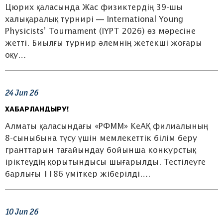
Цюрих қаласында Жас физиктердің 39-шы
халықаралық турнирі — International Young
Physicists’ Tournament (IYPT 2026) өз мәресіне
жетті. Биылғы турнир әлемнің жетекші жоғары
оқу…
24
Jun
26
ХАБАРЛАНДЫРУ!
Алматы қаласындағы «РФММ» КеАҚ филиалының
8-сыныбына түсу үшін мемлекеттік білім беру
гранттарын тағайындау бойынша конкурстық
іріктеудің қорытындысы шығарылды. Тестілеуге
барлығы 1186 үміткер жіберілді….
10
Jun
26