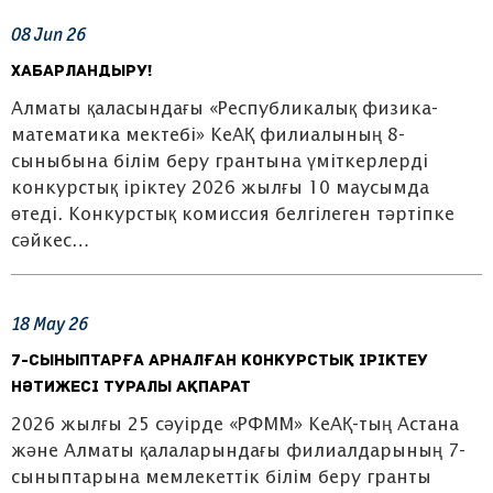
08
Jun
26
ХАБАРЛАНДЫРУ!
Алматы қаласындағы «Республикалық физика-
математика мектебі» КеАҚ филиалының 8-
сыныбына білім беру грантына үміткерлерді
конкурстық іріктеу 2026 жылғы 10 маусымда
өтеді. Конкурстық комиссия белгілеген тәртіпке
сәйкес…
18
May
26
7-сыныптарға арналған конкурстық іріктеу
нәтижесі туралы ақпарат
2026 жылғы 25 сәуірде «РФММ» КеАҚ-тың Астана
және Алматы қалаларындағы филиалдарының 7-
сыныптарына мемлекеттік білім беру гранты