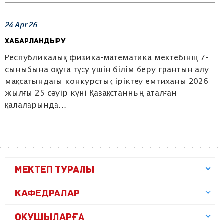
24
Apr
26
Хабарландыру
Республикалық физика-математика мектебінің 7-
сыныбына оқуға түсу үшін білім беру грантын алу
мақсатындағы конкурстық іріктеу емтиханы 2026
жылғы 25 сәуір күні Қазақстанның аталған
қалаларында…
МЕКТЕП ТУРАЛЫ
КАФЕДРАЛАР
ОҚУШЫЛАРҒА