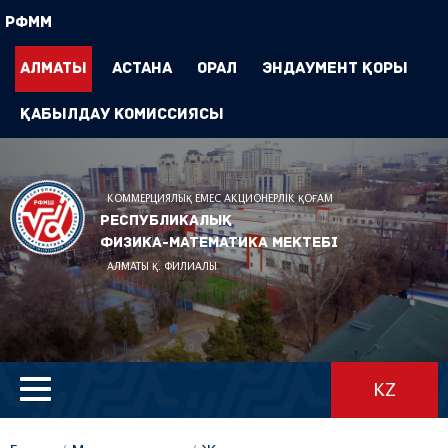
РФММ
Алматы
Астана
Орал
Эндаумент Қоры
Қабылдау комиссиясы
КОММЕРЦИЯЛЫҚ ЕМЕС АКЦИОНЕРЛІК ҚОҒАМ
Республикалық
физика-математика мектебі
АЛМАТЫ Қ. ФИЛИАЛЫ
KZ