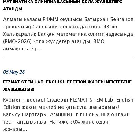
математика олимпиадасының қола жүлдегері
атанды
Алматы қаласы РФММ оқушысы Батырхан Бейганов
Грекияның Салоники қаласында өткен 43-ші
Халықаралық Балқан математика олимпиадасында
(BMO-2026) қола жүлдегер атанды. BMO –
аймақтағы ең…
05
May
26
FIZMAT STEM Lab: English Edition жазғы мектебіне
жазылыіыз!
Құрметті достар! Сіздерді FIZMAT STEM Lab: English
Edition жазғы мектебіне қатысуға шақырамыз!
Қатысу шарттары: Ағылшын тілі бойынша онлайн
тест тапсырыңыз. Нәтиже 50% және одан
жоғары…