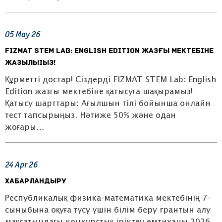
05
May
26
FIZMAT STEM Lab: English Edition жазғы мектебіне
жазылыіыз!
Құрметті достар! Сіздерді FIZMAT STEM Lab: English
Edition жазғы мектебіне қатысуға шақырамыз!
Қатысу шарттары: Ағылшын тілі бойынша онлайн
тест тапсырыңыз. Нәтиже 50% және одан
жоғары…
24
Apr
26
Хабарландыру
Республикалық физика-математика мектебінің 7-
сыныбына оқуға түсу үшін білім беру грантын алу