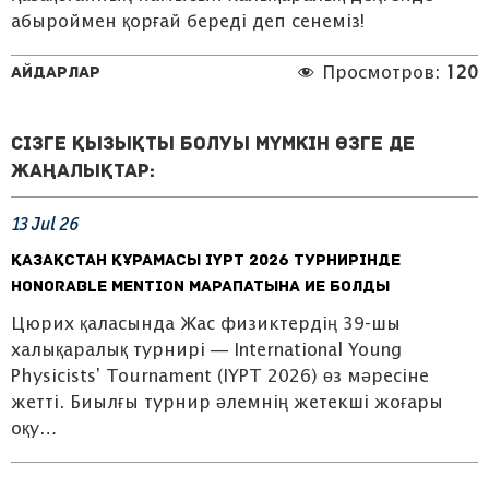
абыроймен қорғай береді деп сенеміз!
Айдарлар
Просмотров:
120
Сізге қызықты болуы мүмкін өзге де
жаңалықтар:
13
Jul
26
ҚАЗАҚСТАН ҚҰРАМАСЫ IYPT 2026 ТУРНИРІНДЕ
HONORABLE MENTION МАРАПАТЫНА ИЕ БОЛДЫ
Цюрих қаласында Жас физиктердің 39-шы
халықаралық турнирі — International Young
Physicists’ Tournament (IYPT 2026) өз мәресіне
жетті. Биылғы турнир әлемнің жетекші жоғары
оқу…