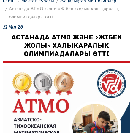
Басты
Мектеп туралы
Жаңалықтар мен оқиғалар
Астанада АТМО және «Жібек жолы» халықаралық
олимпиадалары өтті
31
Mar
26
АСТАНАДА АТМО ЖӘНЕ «ЖІБЕК
ЖОЛЫ» ХАЛЫҚАРАЛЫҚ
ОЛИМПИАДАЛАРЫ ӨТТІ