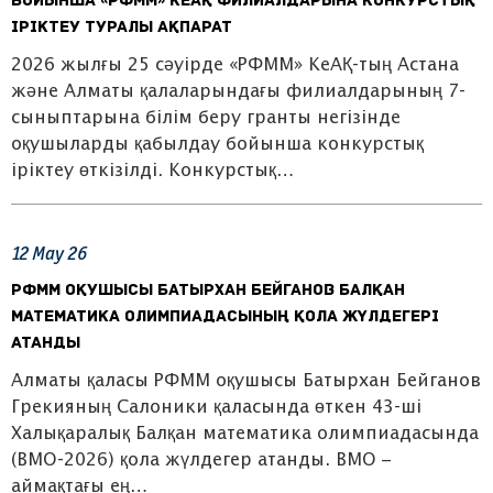
бойынша «РФММ» КеАҚ филиалдарына конкурстық
іріктеу туралы ақпарат
2026 жылғы 25 сәуірде «РФММ» КеАҚ-тың Астана
және Алматы қалаларындағы филиалдарының 7-
сыныптарына білім беру гранты негізінде
оқушыларды қабылдау бойынша конкурстық
іріктеу өткізілді. Конкурстық…
12
May
26
РФММ оқушысы Батырхан Бейганов Балқан
математика олимпиадасының қола жүлдегері
атанды
Алматы қаласы РФММ оқушысы Батырхан Бейганов
Грекияның Салоники қаласында өткен 43-ші
Халықаралық Балқан математика олимпиадасында
(BMO-2026) қола жүлдегер атанды. BMO –
аймақтағы ең…