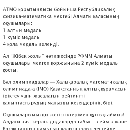
АТМО қорытындысы бойынша Республикалық
физика-математика мектебі Алматы қаласының
оқушылары:
1 алтын медаль
1 күміс медаль
4 қола медаль иеленді.
Ал “Жібек жолы” нәтижесінде РФММ Алматы
оқушылары мектеп қоржынына 2 күміс медаль
қосты.
Бұл олимпиадалар — Халықаралық математикалық
олимпиадаға (IMO) Қазақстанның ұлттық құрамасын
іріктеу үшін жасалатын рейтингті
қалыптастырудың маңызды кезеңдерінің бірі.
Оқушыларымызды жетістіктерімен құттықтаймыз!
Алдағы зияткерлік додаларда табыс тілейміз және
Қазақстанның намысын халықаралық деңгейде