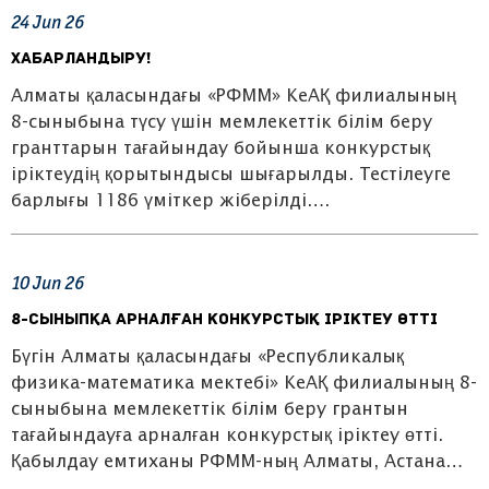
24
Jun
26
ХАБАРЛАНДЫРУ!
Алматы қаласындағы «РФММ» КеАҚ филиалының
8-сыныбына түсу үшін мемлекеттік білім беру
гранттарын тағайындау бойынша конкурстық
іріктеудің қорытындысы шығарылды. Тестілеуге
барлығы 1186 үміткер жіберілді….
10
Jun
26
8-сыныпқа арналған конкурстық іріктеу өтті
Бүгін Алматы қаласындағы «Республикалық
физика-математика мектебі» КеАҚ филиалының 8-
сыныбына мемлекеттік білім беру грантын
тағайындауға арналған конкурстық іріктеу өтті.
Қабылдау емтиханы РФММ-ның Алматы, Астана…