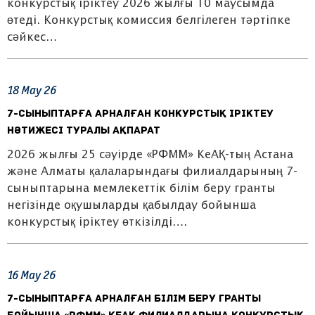
конкурстық іріктеу 2026 жылғы 10 маусымда
өтеді. Конкурстық комиссия белгілеген тәртіпке
сәйкес…
18
May
26
7-сыныптарға арналған конкурстық іріктеу
нәтижесі туралы ақпарат
2026 жылғы 25 сәуірде «РФММ» КеАҚ-тың Астана
және Алматы қалаларындағы филиалдарының 7-
сыныптарына мемлекеттік білім беру гранты
негізінде оқушыларды қабылдау бойынша
конкурстық іріктеу өткізілді….
16
May
26
7-сыныптарға арналған білім беру гранты