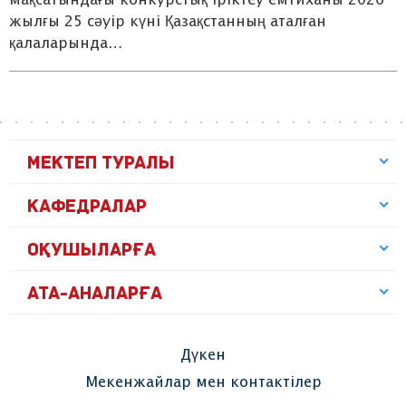
мақсатындағы конкурстық іріктеу емтиханы 2026
жылғы 25 сәуір күні Қазақстанның аталған
қалаларында…
МЕКТЕП ТУРАЛЫ
КАФЕДРАЛАР
ОҚУШЫЛАРҒА
АТА-АНАЛАРҒА
Дүкен
Мекенжайлар мен контактілер