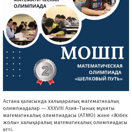
Астана қаласында халықаралық математикалық
олимпиадалар — XXXVIII Азия–Тынық мұхиты
математикалық олимпиадасы (АТМО) және «Жібек
жолы» халықаралық математикалық олимпиадасы
өтті.