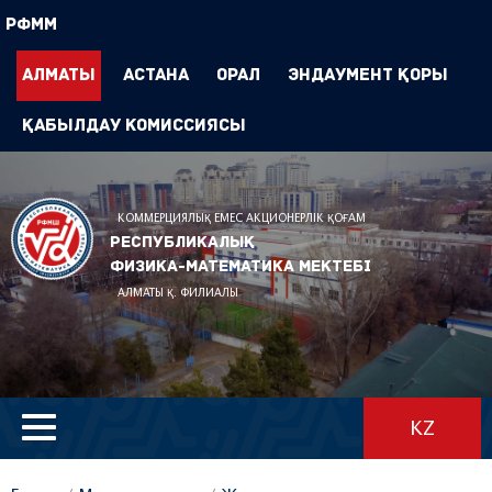
РФММ
Алматы
Астана
Орал
Эндаумент Қоры
Қабылдау комиссиясы
КОММЕРЦИЯЛЫҚ ЕМЕС АКЦИОНЕРЛІК ҚОҒАМ
Республикалық
физика-математика мектебі
АЛМАТЫ Қ. ФИЛИАЛЫ
KZ