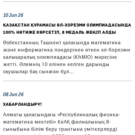
10
Jun
26
Қазақстан құрамасы әл-Хорезми олимпиадасында
100% нәтиже көрсетіп, 8 медаль жеңіп алды
Өзбекстанның Ташкент қаласында математика
және информатика пәндерінен өткен әл-Хорезми
халықаралық олимпиадасы (KhMIO) мәресіне
жетті. Әлемнің 10 елінен келген дарынды
оқушылар бақ сынаған бұл…
08
Jun
26
ХАБАРЛАНДЫРУ!
Алматы қаласындағы «Республикалық физика-
математика мектебі» КеАҚ филиалының 8-
сыныбына білім беру грантына үміткерлерді