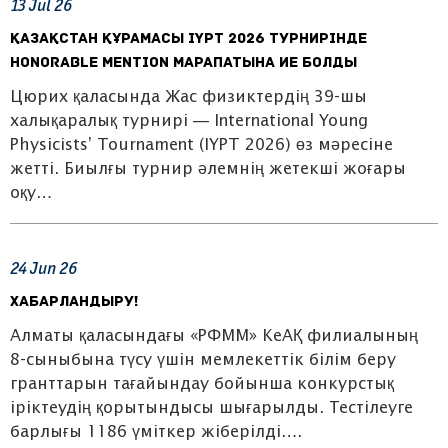
13
Jul
26
ҚАЗАҚСТАН ҚҰРАМАСЫ IYPT 2026 ТУРНИРІНДЕ
HONORABLE MENTION МАРАПАТЫНА ИЕ БОЛДЫ
Цюрих қаласында Жас физиктердің 39-шы
халықаралық турнирі — International Young
Physicists’ Tournament (IYPT 2026) өз мәресіне
жетті. Биылғы турнир әлемнің жетекші жоғары
оқу…
24
Jun
26
ХАБАРЛАНДЫРУ!
Алматы қаласындағы «РФММ» КеАҚ филиалының
8-сыныбына түсу үшін мемлекеттік білім беру
гранттарын тағайындау бойынша конкурстық
іріктеудің қорытындысы шығарылды. Тестілеуге
барлығы 1186 үміткер жіберілді….