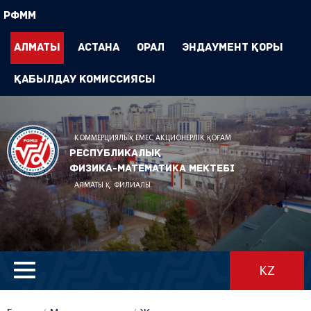
РФММ
Алматы
Астана
Орал
Эндаумент Қоры
Қабылдау комиссиясы
КОММЕРЦИЯЛЫҚ ЕМЕС АКЦИОНЕРЛІК ҚОҒАМ
Республикалық
физика-математика мектебі
АЛМАТЫ Қ. ФИЛИАЛЫ
KZ