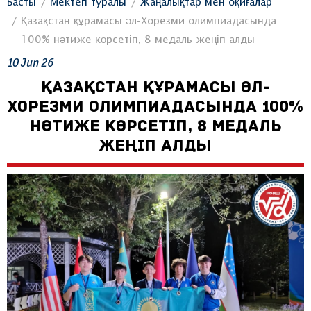
Басты
Мектеп туралы
Жаңалықтар мен оқиғалар
Қазақстан құрамасы әл-Хорезми олимпиадасында
100% нәтиже көрсетіп, 8 медаль жеңіп алды
10
Jun
26
ҚАЗАҚСТАН ҚҰРАМАСЫ ӘЛ-
ХОРЕЗМИ ОЛИМПИАДАСЫНДА 100%
НӘТИЖЕ КӨРСЕТІП, 8 МЕДАЛЬ
ЖЕҢІП АЛДЫ