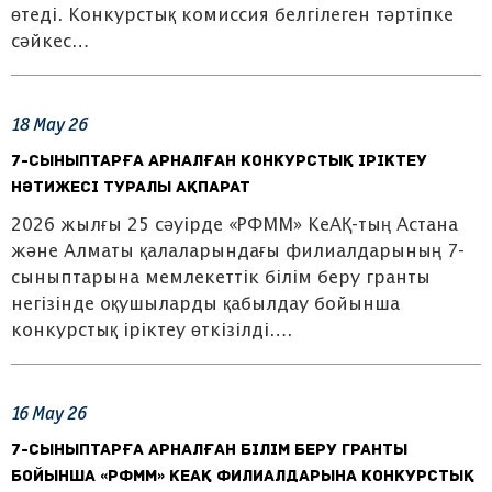
өтеді. Конкурстық комиссия белгілеген тәртіпке
сәйкес…
18
May
26
7-сыныптарға арналған конкурстық іріктеу
нәтижесі туралы ақпарат
2026 жылғы 25 сәуірде «РФММ» КеАҚ-тың Астана
және Алматы қалаларындағы филиалдарының 7-
сыныптарына мемлекеттік білім беру гранты
негізінде оқушыларды қабылдау бойынша
конкурстық іріктеу өткізілді….
16
May
26
7-сыныптарға арналған білім беру гранты
бойынша «РФММ» КеАҚ филиалдарына конкурстық