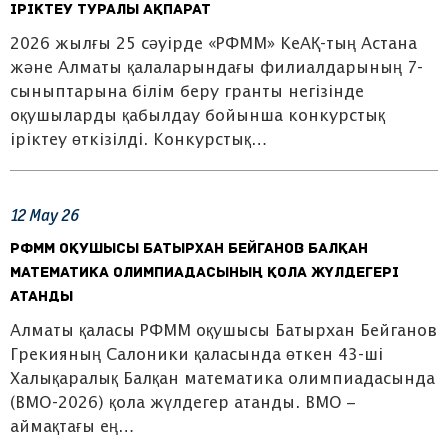
іріктеу туралы ақпарат
2026 жылғы 25 сәуірде «РФММ» КеАҚ-тың Астана
және Алматы қалаларындағы филиалдарының 7-
сыныптарына білім беру гранты негізінде
оқушыларды қабылдау бойынша конкурстық
іріктеу өткізілді. Конкурстық…
12
May
26
РФММ оқушысы Батырхан Бейганов Балқан
математика олимпиадасының қола жүлдегері
атанды
Алматы қаласы РФММ оқушысы Батырхан Бейганов
Грекияның Салоники қаласында өткен 43-ші
Халықаралық Балқан математика олимпиадасында
(BMO-2026) қола жүлдегер атанды. BMO –
аймақтағы ең…