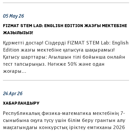
05
May
26
FIZMAT STEM Lab: English Edition жазғы мектебіне
жазылыіыз!
Құрметті достар! Сіздерді FIZMAT STEM Lab: English
Edition жазғы мектебіне қатысуға шақырамыз!
Қатысу шарттары: Ағылшын тілі бойынша онлайн
тест тапсырыңыз. Нәтиже 50% және одан
жоғары…
24
Apr
26
Хабарландыру
Республикалық физика-математика мектебінің 7-
сыныбына оқуға түсу үшін білім беру грантын алу
мақсатындағы конкурстық іріктеу емтиханы 2026