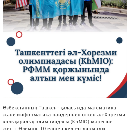
Өзбекстанның Ташкент қаласында математика
және информатика пәндерінен өткен әл-Хорезми
халықаралық олимпиадасы (KhMIO) мәресіне
жетті. Әлемнің 10 елінен келген дарынды