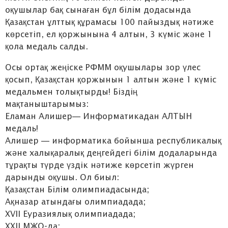
оқушылар бақ сынаған бұл білім додасында
Қазақстан ұлттық құрамасы 100 пайыздық нәтиже
көрсетіп, ел қоржынына 4 алтын, 3 күміс және 1
қола медаль салды.
Осы ортақ жеңіске РФММ оқушылары зор үлес
қосып, Қазақстан қоржынын 1 алтын және 1 күміс
медальмен толықтырды! Біздің
мақтаныштарымыз:
Еламан Алишер— Информатикадан АЛТЫН
медаль!
Алишер — информатика бойынша республикалық
және халықаралық деңгейдегі білім додаларында
тұрақты түрде үздік нәтиже көрсетіп жүрген
дарынды оқушы. Ол биыл:
Қазақстан Білім олимпиадасында;
Ақназар атындағы олимпиадада;
XVII Еуразиялық олимпиадада;
XXII МЖО-да;