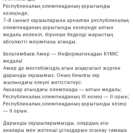
Республикалық олимпиаданың қорытынды
кезеңінде;
7–8 сынып оқушыларына арналған республикалық
олимпиаданың қорытынды кезеңінде алтын
медаль иеленіп, бірнеше беделді жарыстың
абсолютті жеңімпазы атанды.
Бельгимбаев Амир — Информатикадан КҮМІС
медаль!
Амир де мектебіміздің атын асқақтатып жүрген
дарынды оқушымыз. Оның биылғы оқу
жылындағы елеулі жетістіктері:
Ақназар атындағы олимпиада — алтын медаль;
Республикалық олимпиаданың ІІІ кезеңі — ІІ орын;
Республикалық олимпиаданың қорытынды кезеңі
— ІІ орын.
Дарынды оқушыларымызды, олардың ата-
аналары мен жетекші ұстаздарын осынау тамаша