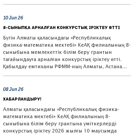
10
Jun
26
8-сыныпқа арналған конкурстық іріктеу өтті
Бүгін Алматы қаласындағы «Республикалық
физика-математика мектебі» КеАҚ филиалының 8-
сыныбына мемлекеттік білім беру грантын
тағайындауға арналған конкурстық іріктеу өтті.
Қабылдау емтиханы РФММ-ның Алматы, Астана…
08
Jun
26
ХАБАРЛАНДЫРУ!
Алматы қаласындағы «Республикалық физика-
математика мектебі» КеАҚ филиалының 8-
сыныбына білім беру грантына үміткерлерді
конкурстық іріктеу 2026 жылғы 10 маусымда