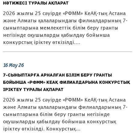
нәтижесі туралы ақпарат
2026 жылғы 25 сәуірде «РФММ» КеАҚ-тың Астана
және Алматы қалаларындағы филиалдарының 7-
сыныптарына мемлекеттік білім беру гранты
негізінде оқушыларды қабылдау бойынша
конкурстық іріктеу өткізілді….
16
May
26
7-сыныптарға арналған білім беру гранты
бойынша «РФММ» КеАҚ филиалдарына конкурстық
іріктеу туралы ақпарат
2026 жылғы 25 сәуірде «РФММ» КеАҚ-тың Астана
және Алматы қалаларындағы филиалдарының 7-
сыныптарына білім беру гранты негізінде
оқушыларды қабылдау бойынша конкурстық
іріктеу өткізілді. Конкурстық…