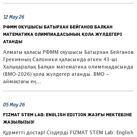
12
May
26
РФММ оқушысы Батырхан Бейганов Балқан
математика олимпиадасының қола жүлдегері
атанды
Алматы қаласы РФММ оқушысы Батырхан Бейганов
Грекияның Салоники қаласында өткен 43-ші
Халықаралық Балқан математика олимпиадасында
(BMO-2026) қола жүлдегер атанды. BMO –
аймақтағы ең…
05
May
26
FIZMAT STEM Lab: English Edition жазғы мектебіне
жазылыіыз!
Құрметті достар! Сіздерді FIZMAT STEM Lab: English