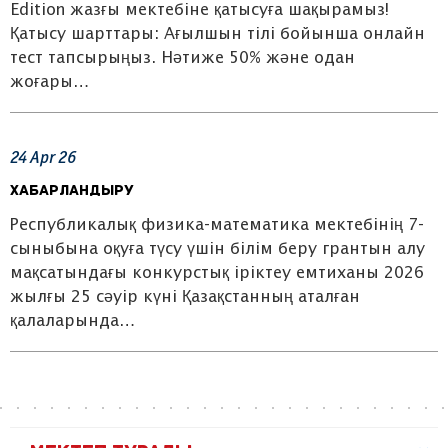
Edition жазғы мектебіне қатысуға шақырамыз!
Қатысу шарттары: Ағылшын тілі бойынша онлайн
тест тапсырыңыз. Нәтиже 50% және одан
жоғары…
24
Apr
26
Хабарландыру
Республикалық физика-математика мектебінің 7-
сыныбына оқуға түсу үшін білім беру грантын алу
мақсатындағы конкурстық іріктеу емтиханы 2026
жылғы 25 сәуір күні Қазақстанның аталған
қалаларында…