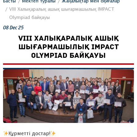
Басты
Мектеп туралы
Жаңалықтар мен оқиғалар
VIII Халықаралық ашық шығармашылық IMPACT
Olympiad байқауы
08
Dec
25
VIII ХАЛЫҚАРАЛЫҚ АШЫҚ
ШЫҒАРМАШЫЛЫҚ IMPACT
OLYMPIAD БАЙҚАУЫ
Құрметті достар!