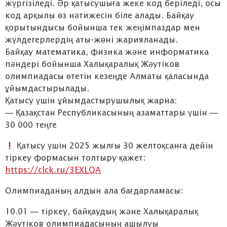
жүргізіледі. Әр қатысушыға жеке код беріледі, осы
код арқылы өз нәтижесін біле алады. Байқау
қорытындысы бойынша тек жеңімпаздар мен
жүлдегерлердің аты-жөні жарияланады.
Байқау математика, физика және информатика
пәндері бойынша Халықаралық Жәутіков
олимпиадасы өтетін кезеңде Алматы қаласында
ұйымдастырылады.
Қатысу үшін ұйымдастырушылық жарна:
— Қазақстан Республикасының азаматтары үшін —
30 000 теңге
Қатысу үшін 2025 жылғы 30 желтоқсанға дейін
тіркеу формасын толтыру қажет:
https://clck.ru/3EXLQA
Олимпиаданың алдын ала бағдарламасы:
10.01 — тіркеу, байқаудың және Халықаралық
Жәутіков олимпиадасының ашылуы