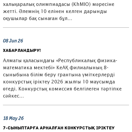
халықаралық олимпиадасы (KhMIO) мәресіне
жетті. Әлемнің 10 елінен келген дарынды
оқушылар бақ сынаған бұл…
08
Jun
26
ХАБАРЛАНДЫРУ!
Алматы қаласындағы «Республикалық физика-
математика мектебі» КеАҚ филиалының 8-
сыныбына білім беру грантына үміткерлерді
конкурстық іріктеу 2026 жылғы 10 маусымда
өтеді. Конкурстық комиссия белгілеген тәртіпке
сәйкес…
18
May
26
7-сыныптарға арналған конкурстық іріктеу