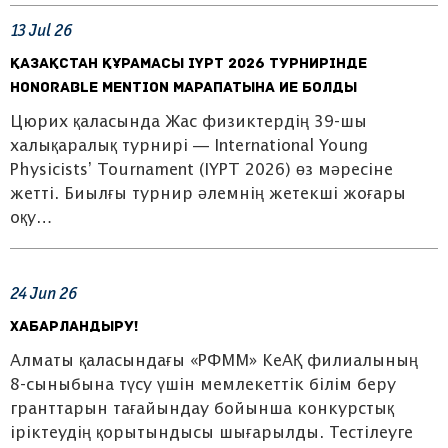
13
Jul
26
ҚАЗАҚСТАН ҚҰРАМАСЫ IYPT 2026 ТУРНИРІНДЕ
HONORABLE MENTION МАРАПАТЫНА ИЕ БОЛДЫ
Цюрих қаласында Жас физиктердің 39-шы
халықаралық турнирі — International Young
Physicists’ Tournament (IYPT 2026) өз мәресіне
жетті. Биылғы турнир әлемнің жетекші жоғары
оқу…
24
Jun
26
ХАБАРЛАНДЫРУ!
Алматы қаласындағы «РФММ» КеАҚ филиалының
8-сыныбына түсу үшін мемлекеттік білім беру
гранттарын тағайындау бойынша конкурстық
іріктеудің қорытындысы шығарылды. Тестілеуге