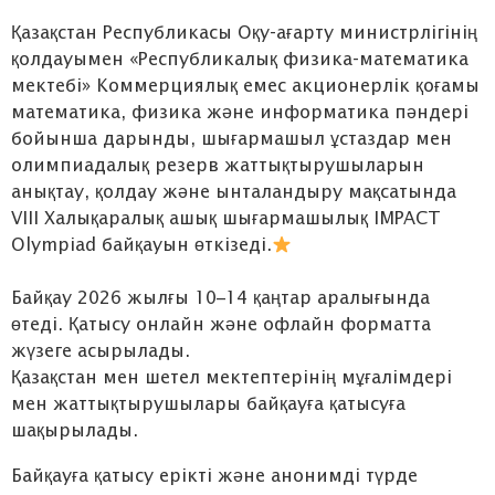
Қазақстан Республикасы Оқу-ағарту министрлігінің
қолдауымен «Республикалық физика-математика
мектебі» Коммерциялық емес акционерлік қоғамы
математика, физика және информатика пәндері
бойынша дарынды, шығармашыл ұстаздар мен
олимпиадалық резерв жаттықтырушыларын
анықтау, қолдау және ынталандыру мақсатында
VIII Халықаралық ашық шығармашылық IMPACT
Olympiad байқауын өткізеді.
Байқау 2026 жылғы 10–14 қаңтар аралығында
өтеді. Қатысу онлайн және офлайн форматта
жүзеге асырылады.
Қазақстан мен шетел мектептерінің мұғалімдері
мен жаттықтырушылары байқауға қатысуға
шақырылады.
Байқауға қатысу ерікті және анонимді түрде