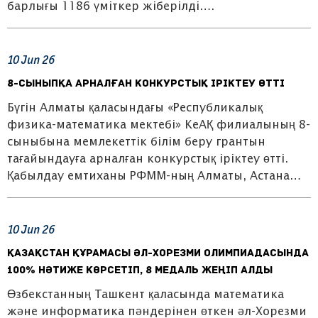
барлығы 1186 үміткер жіберілді….
10
Jun
26
8-сыныпқа арналған конкурстық іріктеу өтті
Бүгін Алматы қаласындағы «Республикалық
физика-математика мектебі» КеАҚ филиалының 8-
сыныбына мемлекеттік білім беру грантын
тағайындауға арналған конкурстық іріктеу өтті.
Қабылдау емтиханы РФММ-ның Алматы, Астана…
10
Jun
26
Қазақстан құрамасы әл-Хорезми олимпиадасында
100% нәтиже көрсетіп, 8 медаль жеңіп алды
Өзбекстанның Ташкент қаласында математика
және информатика пәндерінен өткен әл-Хорезми