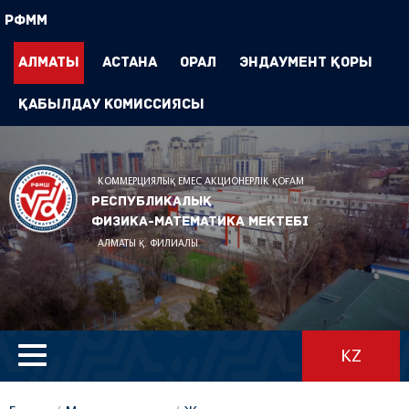
РФММ
Алматы
Астана
Орал
Эндаумент Қоры
Қабылдау комиссиясы
КОММЕРЦИЯЛЫҚ ЕМЕС АКЦИОНЕРЛІК ҚОҒАМ
Республикалық
физика-математика мектебі
АЛМАТЫ Қ. ФИЛИАЛЫ
KZ