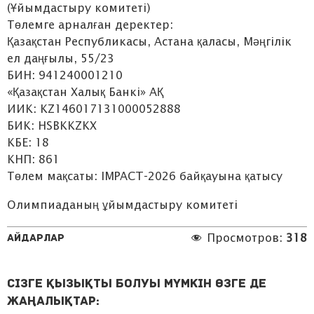
(Ұйымдастыру комитеті)
Төлемге арналған деректер:
Қазақстан Республикасы, Астана қаласы, Мәңгілік
ел даңғылы, 55/23
БИН: 941240001210
«Қазақстан Халық Банкі» АҚ
ИИК: KZ146017131000052888
БИК: HSBKKZKX
КБЕ: 18
КНП: 861
Төлем мақсаты: IMPACT-2026 байқауына қатысу
Олимпиаданың ұйымдастыру комитеті
Айдарлар
Просмотров:
318
Сізге қызықты болуы мүмкін өзге де
жаңалықтар: