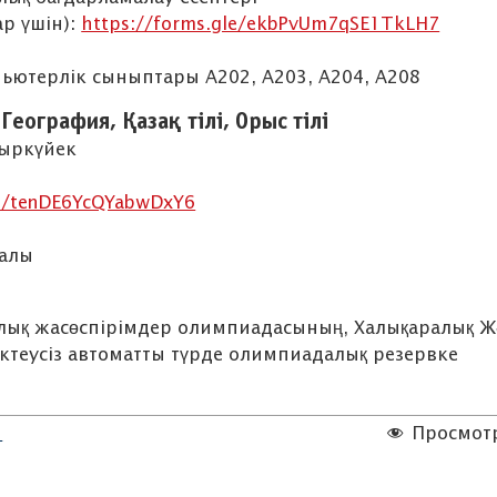
ар үшін):
https://forms.gle/ekbPvUm7qSE1TkLH7
пьютерлік сыныптары A202, A203, A204, A208
ХАБАРЛАНДЫ
География, Қазақ тілі, Орыс тілі
қыркүйек
8-сыныпқа арналған
le/tenDE6YcQYabwDxY6
конкурстық іріктеу
өтті
залы
лық жасөспірімдер олимпиадасының, Халықаралық Ж
ктеусіз автоматты түрде олимпиадалық резервке
ы
Просмот