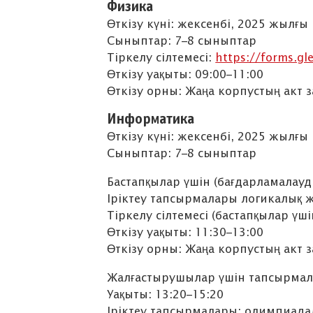
Физика
Өткізу күні: жексенбі, 2025 жылғы
Сыныптар: 7–8 сыныптар
Тіркелу сілтемесі:
https://forms.g
Өткізу уақыты: 09:00–11:00
Өткізу орны: Жаңа корпустың акт 
Информатика
Өткізу күні: жексенбі, 2025 жылғы
Сыныптар: 7–8 сыныптар
Бастапқылар үшін (бағдарламалауд
Іріктеу тапсырмалары логикалық 
Тіркелу сілтемесі (бастапқылар үші
Өткізу уақыты: 11:30–13:00
Өткізу орны: Жаңа корпустың акт 
Жалғастырушылар үшін тапсырмала
Уақыты: 13:20–15:20
Іріктеу тапсырмалары: олимпиада