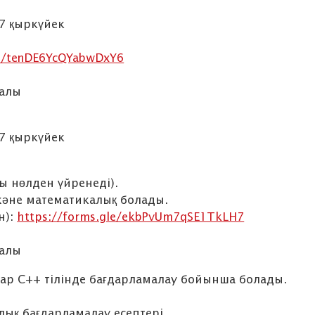
 7 қыркүйек
le/tenDE6YcQYabwDxY6
залы
 7 қыркүйек
ы нөлден үйренеді).
және математикалық болады.
н):
https://forms.gle/ekbPvUm7qSE1TkLH7
залы
р C++ тілінде бағдарламалау бойынша болады.
лық бағдарламалау есептері