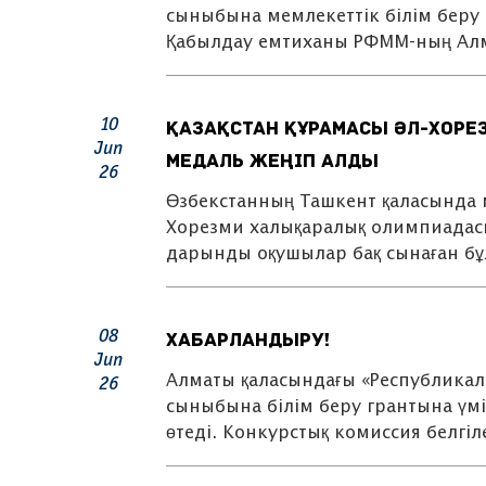
сыныбына мемлекеттік білім беру г
Қабылдау емтиханы РФММ-ның Ал
10
Қазақстан құрамасы әл-Хоре
Jun
медаль жеңіп алды
26
Өзбекстанның Ташкент қаласында 
Хорезми халықаралық олимпиадасы 
дарынды оқушылар бақ сынаған б
08
ХАБАРЛАНДЫРУ!
Jun
Алматы қаласындағы «Республикал
26
сыныбына білім беру грантына үмі
өтеді. Конкурстық комиссия белгіл