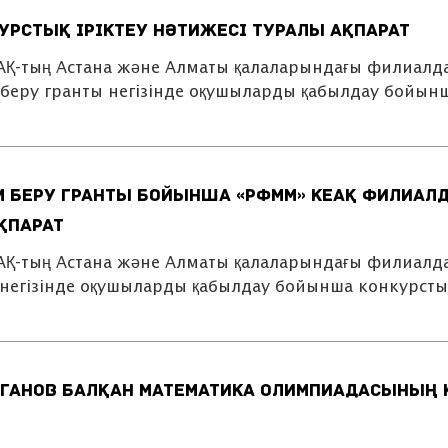
урстық іріктеу нәтижесі туралы ақпарат
еАҚ-тың Астана және Алматы қалаларындағы филиал
 беру гранты негізінде оқушыларды қабылдау бойын
м беру гранты бойынша «РФММ» КеАҚ филиал
қпарат
еАҚ-тың Астана және Алматы қалаларындағы филиал
 негізінде оқушыларды қабылдау бойынша конкурсты
ганов Балқан математика олимпиадасының 