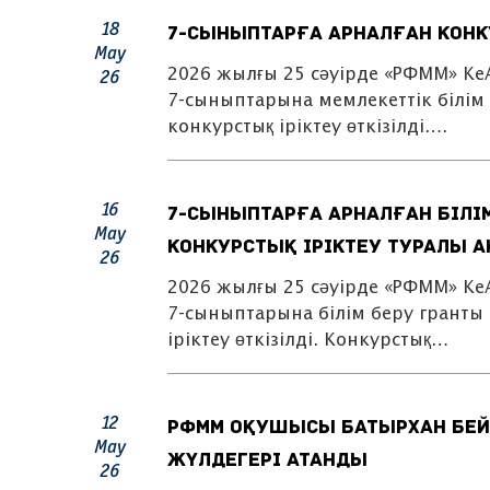
18
7-сыныптарға арналған конк
May
2026 жылғы 25 сәуірде «РФММ» К
26
7-сыныптарына мемлекеттік білім
конкурстық іріктеу өткізілді….
16
7-сыныптарға арналған білі
May
конкурстық іріктеу туралы а
26
2026 жылғы 25 сәуірде «РФММ» К
7-сыныптарына білім беру гранты
іріктеу өткізілді. Конкурстық…
12
РФММ оқушысы Батырхан Бей
May
жүлдегері атанды
26