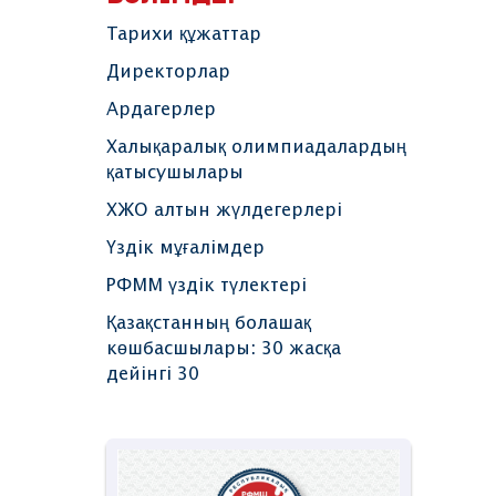
Тарихи құжаттар
Директорлар
Ардагерлер
Халықаралық олимпиадалардың
қатысушылары
ХЖО алтын жүлдегерлері
Үздік мұғалімдер
РФММ үздік түлектері
Қазақстанның болашақ
көшбасшылары: 30 жасқа
дейінгі 30