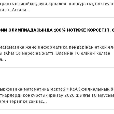
рантын тағайындауға арналған конкурстық іріктеу өт
маты, Астана…
зми олимпиадасында 100% нәтиже көрсетіп, 
математика және информатика пәндерінен өткен әл
(KhMIO) мәресіне жетті. Әлемнің 10 елінен келген
ұл…
ық физика-математика мектебі» КеАҚ филиалының 8
ткерлерді конкурстық іріктеу 2026 жылғы 10 маусы
еген тәртіпке сәйкес…