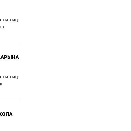
дарының
ша
дарына
дарының
қ
қола