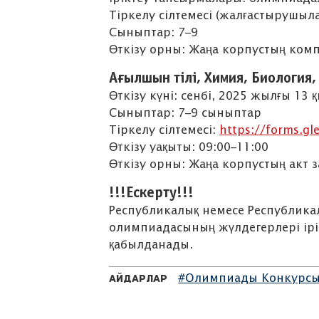
Тіркелу сілтемесі (жалғастырушыл
Сыныптар: 7–9
Өткізу орны: Жаңа корпустың ком
ХАБАРЛАНДЫРУ!
Ағылшын тілі, Химия, Биология, 
Өткізу күні: сенбі, 2025 жылғы 13 
Сыныптар: 7–9 сыныптар
Тіркелу сілтемесі:
https://forms.g
Өткізу уақыты: 09:00–11:00
Өткізу орны: Жаңа корпустың акт 
!!!Ескерту!!!
Республикалық немесе Республика
олимпиадасының жүлдегерлері ірі
қабылданады.
#Олимпиады Конкурс
Айдарлар