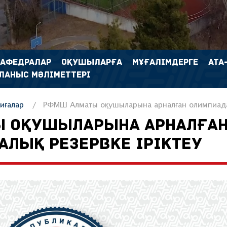
КАФЕДРАЛАР
ОҚУШЫЛАРҒА
МҰҒАЛІМДЕРГЕ
АТА
ЛАНЫС МӘЛІМЕТТЕРІ
иғалар
РФМШ Алматы оқушыларына арналған олимпиадал
Ы ОҚУШЫЛАРЫНА АРНАЛҒА
ЛЫҚ РЕЗЕРВКЕ ІРІКТЕУ