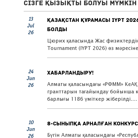
Сізге қызықты болуы мүмкін 
13
ҚАЗАҚСТАН ҚҰРАМАСЫ IYPT 202
Jul
БОЛДЫ
26
Цюрих қаласында Жас физиктердің 3
Tournament (IYPT 2026) өз мәресі
24
ХАБАРЛАНДЫРУ!
Jun
Алматы қаласындағы «РФММ» КеАҚ 
26
гранттарын тағайындау бойынша к
барлығы 1186 үміткер жіберілді….
10
8-сыныпқа арналған конкурст
Jun
Бүгін Алматы қаласындағы «Респу
26