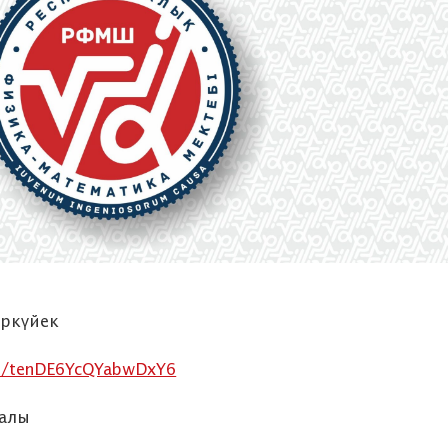
ыркүйек
le/tenDE6YcQYabwDxY6
залы