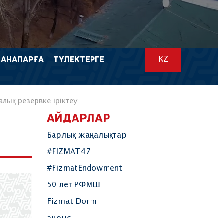
-АНАЛАРҒА
ТҮЛЕКТЕРГЕ
KZ
ық резервке іріктеу
АЙДАРЛАР
Н
Барлық жаңалықтар
#FIZMAT47
#FizmatEndowment
50 лет РФМШ
Fizmat Dorm