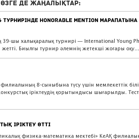
өзге де жаңалықтар:
6 ТУРНИРІНДЕ HONORABLE MENTION МАРАПАТЫНА
9-шы халықаралық турнирі — International Young Phy
не жетті. Биылғы турнир әлемнің жетекші жоғары оқу
филиалының 8-сыныбына түсу үшін мемлекеттік білі
онкурстық іріктеудің қорытындысы шығарылды. Тест
ық іріктеу өтті
бликалық физика-математика мектебі» КеАҚ филиалы