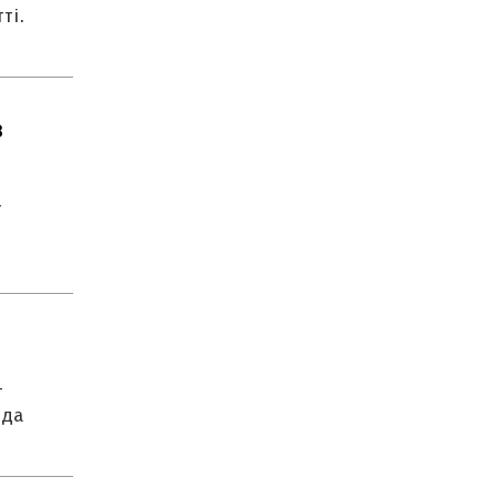
ті.
8
-
-
мда