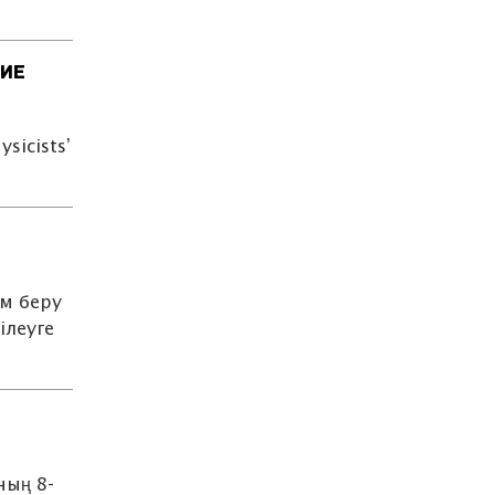
 ИЕ
sicists’
…
м беру
ілеуге
ның 8-