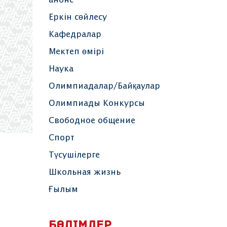
анонс
Еркін сөйлесу
Кафедралар
Мектеп өмірі
Наука
Олимпиадалар/Байқаулар
Олимпиады Конкурсы
Свободное общение
Спорт
Түсушілерге
Школьная жизнь
Ғылым
БӨЛІМДЕР