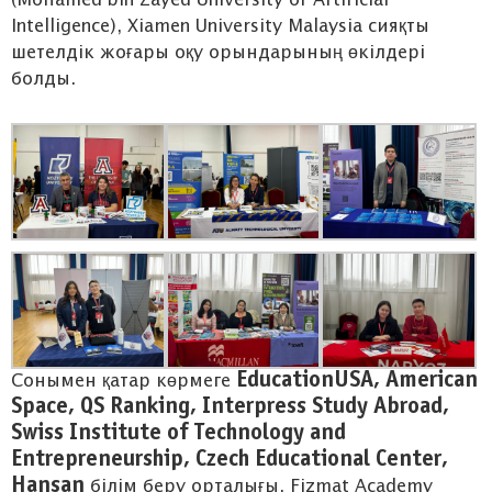
(Mohamed bin Zayed University of Artificial
Intelligence), Xiamen University Malaysia сияқты
шетелдік жоғары оқу орындарының өкілдері
болды.
EducationUSA, American
Сонымен қатар көрмеге
Space, QS Ranking, Interpress Study Abroad,
Swiss Institute of Technology and
Entrepreneurship, Czech Educational Center,
Hansan
білім беру орталығы, Fizmat Academy