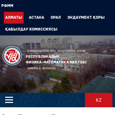
РФММ
Алматы
Астана
Орал
Эндаумент Қоры
Қабылдау комиссиясы
КОММЕРЦИЯЛЫҚ ЕМЕС АКЦИОНЕРЛІК ҚОҒАМ
Республикалық
физика-математика мектебі
АЛМАТЫ Қ. ФИЛИАЛЫ
KZ