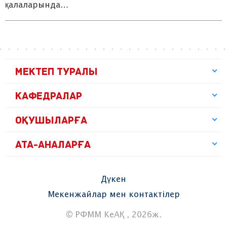
қалаларында…
МЕКТЕП ТУРАЛЫ
КАФЕДРАЛАР
ОҚУШЫЛАРҒА
АТА-АНАЛАРҒА
Дүкен
Мекенжайлар мен контактілер
© РФММ КеАҚ , 2026ж.