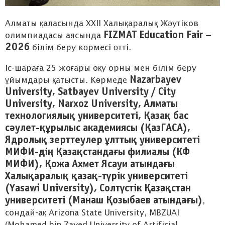
Алматы қаласында XXII Халықаралық Жәутіков
FIZMAT Education Fair –
олимпиадасы аясында
2026
білім беру көрмесі өтті.
Іс-шараға 25 жоғары оқу орны мен білім беру
Nazarbayev
ұйымдары қатысты. Көрмеде
University, Satbayev University / City
University, Narxoz University, Алматы
технологиялық университеті, Қазақ бас
сәулет-құрылыс академиясы (ҚазГАСА),
Ядролық зерттеулер ұлттық университеті
МИФИ-дің Қазақстандағы филиалы (КФ
МИФИ), Қожа Ахмет Ясауи атындағы
Халықаралық қазақ-түрік университеті
(Yasawi University), Солтүстік Қазақстан
университеті (Манаш Қозыбаев атындағы)
,
сондай-ақ Arizona State University, MBZUAI