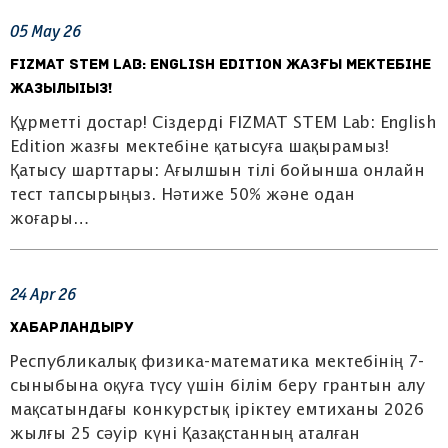
05
May
26
FIZMAT STEM Lab: English Edition жазғы мектебіне
жазылыіыз!
Құрметті достар! Сіздерді FIZMAT STEM Lab: English
Edition жазғы мектебіне қатысуға шақырамыз!
Қатысу шарттары: Ағылшын тілі бойынша онлайн
тест тапсырыңыз. Нәтиже 50% және одан
жоғары…
24
Apr
26
Хабарландыру
Республикалық физика-математика мектебінің 7-
сыныбына оқуға түсу үшін білім беру грантын алу
мақсатындағы конкурстық іріктеу емтиханы 2026
жылғы 25 сәуір күні Қазақстанның аталған