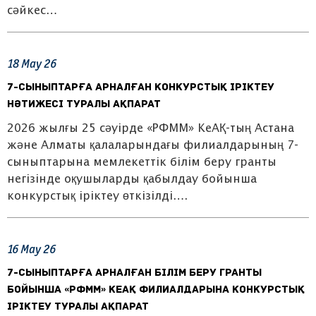
сәйкес…
18
May
26
7-сыныптарға арналған конкурстық іріктеу
нәтижесі туралы ақпарат
2026 жылғы 25 сәуірде «РФММ» КеАҚ-тың Астана
және Алматы қалаларындағы филиалдарының 7-
сыныптарына мемлекеттік білім беру гранты
негізінде оқушыларды қабылдау бойынша
конкурстық іріктеу өткізілді….
16
May
26
7-сыныптарға арналған білім беру гранты
бойынша «РФММ» КеАҚ филиалдарына конкурстық
іріктеу туралы ақпарат