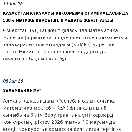
10
Jun
26
Қазақстан құрамасы әл-Хорезми олимпиадасында
100% нәтиже көрсетіп, 8 медаль жеңіп алды
Өзбекстанның Ташкент қаласында математика
және информатика пәндерінен өткен әл-Хорезми
халықаралық олимпиадасы (KhMIO) мәресіне
жетті. Әлемнің 10 елінен келген дарынды
оқушылар бақ сынаған бұл…
08
Jun
26
ХАБАРЛАНДЫРУ!
Алматы қаласындағы «Республикалық физика-
математика мектебі» КеАҚ филиалының 8-
сыныбына білім беру грантына үміткерлерді
конкурстық іріктеу 2026 жылғы 10 маусымда
өтеді. Конкурстық комиссия белгілеген тәртіпке