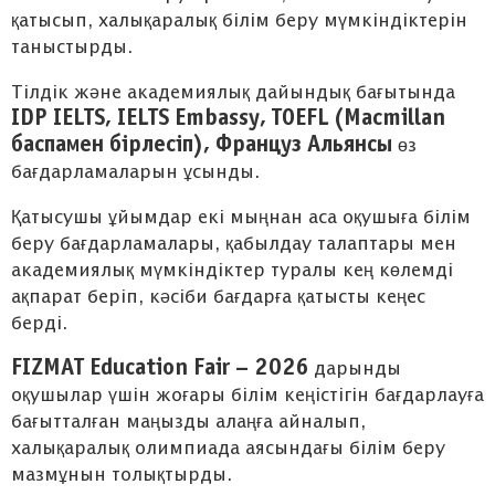
қатысып, халықаралық білім беру мүмкіндіктерін
таныстырды.
Тілдік және академиялық дайындық бағытында
IDP IELTS, IELTS Embassy, TOEFL (Macmillan
баспамен бірлесіп), Француз Альянсы
өз
бағдарламаларын ұсынды.
Қатысушы ұйымдар екі мыңнан аса оқушыға білім
беру бағдарламалары, қабылдау талаптары мен
академиялық мүмкіндіктер туралы кең көлемді
ақпарат беріп, кәсіби бағдарға қатысты кеңес
берді.
FIZMAT Education Fair – 2026
дарынды
оқушылар үшін жоғары білім кеңістігін бағдарлауға
бағытталған маңызды алаңға айналып,
халықаралық олимпиада аясындағы білім беру
мазмұнын толықтырды.