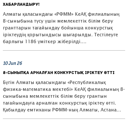
ХАБАРЛАНДЫРУ!
Алматы қаласындағы «РФММ» КеАҚ филиалының
8-сыныбына түсу үшін мемлекеттік білім беру
гранттарын тағайындау бойынша конкурстық
іріктеудің қорытындысы шығарылды. Тестілеуге
барлығы 1186 үміткер жіберілді….
10
Jun
26
8-сыныпқа арналған конкурстық іріктеу өтті
Бүгін Алматы қаласындағы «Республикалық
физика-математика мектебі» КеАҚ филиалының 8-
сыныбына мемлекеттік білім беру грантын
тағайындауға арналған конкурстық іріктеу өтті.
Қабылдау емтиханы РФММ-ның Алматы, Астана…