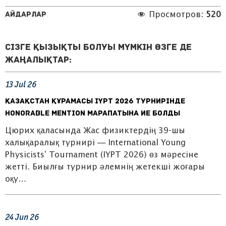
Айдарлар
Просмотров:
520
Сізге қызықты болуы мүмкін өзге де
жаңалықтар:
13
Jul
26
ҚАЗАҚСТАН ҚҰРАМАСЫ IYPT 2026 ТУРНИРІНДЕ
HONORABLE MENTION МАРАПАТЫНА ИЕ БОЛДЫ
Цюрих қаласында Жас физиктердің 39-шы
халықаралық турнирі — International Young
Physicists’ Tournament (IYPT 2026) өз мәресіне
жетті. Биылғы турнир әлемнің жетекші жоғары
оқу…
24
Jun
26