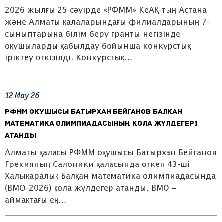
2026 жылғы 25 сәуірде «РФММ» КеАҚ-тың Астана
және Алматы қалаларындағы филиалдарының 7-
сыныптарына білім беру гранты негізінде
оқушыларды қабылдау бойынша конкурстық
іріктеу өткізілді. Конкурстық…
12
May
26
РФММ оқушысы Батырхан Бейганов Балқан
математика олимпиадасының қола жүлдегері
атанды
Алматы қаласы РФММ оқушысы Батырхан Бейганов
Грекияның Салоники қаласында өткен 43-ші
Халықаралық Балқан математика олимпиадасында
(BMO-2026) қола жүлдегер атанды. BMO –
аймақтағы ең…