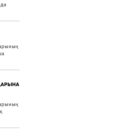
мда
дарының
ша
дарына
дарының
қ