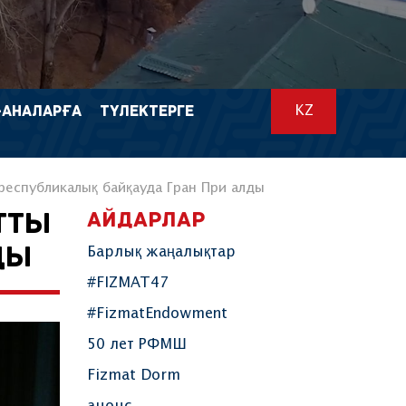
-АНАЛАРҒА
ТҮЛЕКТЕРГЕ
KZ
республикалық байқауда Гран При алды
АЙДАРЛАР
ТТЫ
ДЫ
Барлық жаңалықтар
#FIZMAT47
#FizmatEndowment
50 лет РФМШ
Fizmat Dorm