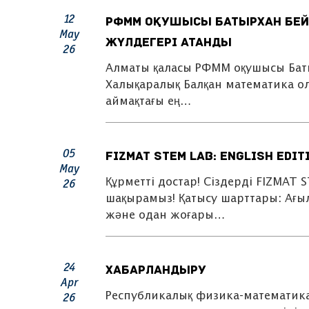
12
РФММ оқушысы Батырхан Бей
May
жүлдегері атанды
26
Алматы қаласы РФММ оқушысы Баты
Халықаралық Балқан математика о
аймақтағы ең…
05
FIZMAT STEM Lab: English Ed
May
Құрметті достар! Сіздерді FIZMAT S
26
шақырамыз! Қатысу шарттары: Ағы
және одан жоғары…
24
Хабарландыру
Apr
Республикалық физика-математика 
26