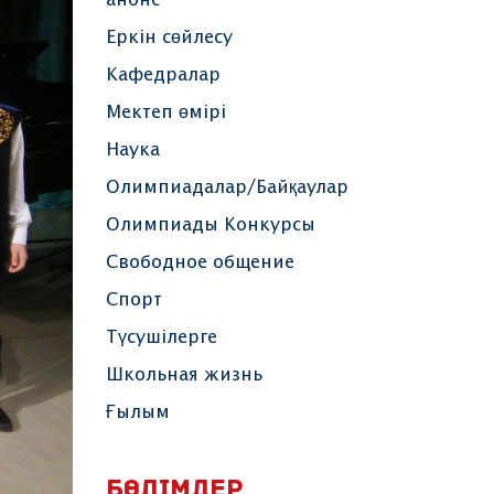
анонс
Еркін сөйлесу
Кафедралар
Мектеп өмірі
Наука
Олимпиадалар/Байқаулар
Олимпиады Конкурсы
Свободное общение
Спорт
Түсушілерге
Школьная жизнь
Ғылым
БӨЛІМДЕР