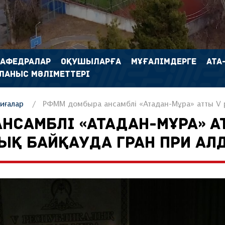
КАФЕДРАЛАР
ОҚУШЫЛАРҒА
МҰҒАЛІМДЕРГЕ
АТА
ЛАНЫС МӘЛІМЕТТЕРІ
иғалар
РФММ домбыра ансамблі «Атадан-Мұра» атты V 
НСАМБЛІ «АТАДАН-МҰРА» А
ЫҚ БАЙҚАУДА ГРАН ПРИ АЛ