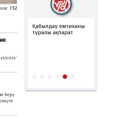
ров:
152
 емтиханы
парат
 ИЕ
7-сыныптың
конкурстық
sicists’
емтиханына тіркелу
…
басталды!
м беру
ілеуге