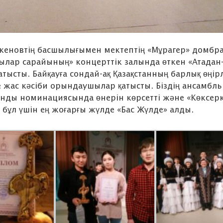
кеновтің басшылығымен мектептің «Мұрагер» домбр
ылар сарайының» концерттік залында өткен «Атадан
тысты. Байқауға сондай-ақ Қазақстанның барлық өңір
жас кәсіби орындаушылар қатысты. Біздің ансамбль
ынды номинациясында өнерін көрсетті және «Көксер
 бұл үшін ең жоғарғы жүлде «Бас Жүлде» алды.