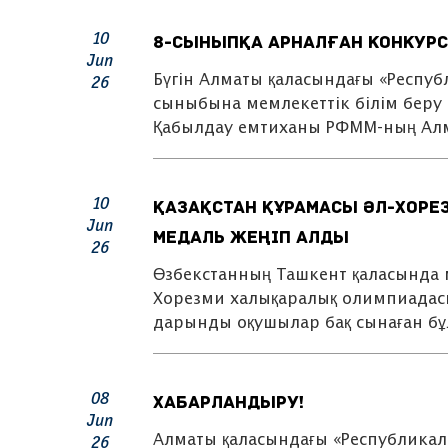
10
8-сыныпқа арналған конкурст
Jun
Бүгін Алматы қаласындағы «Респу
26
сыныбына мемлекеттік білім беру г
Қабылдау емтиханы РФММ-ның Ал
10
Қазақстан құрамасы әл-Хоре
Jun
медаль жеңіп алды
26
Өзбекстанның Ташкент қаласында 
Хорезми халықаралық олимпиадасы 
дарынды оқушылар бақ сынаған б
08
ХАБАРЛАНДЫРУ!
Jun
Алматы қаласындағы «Республикал
26