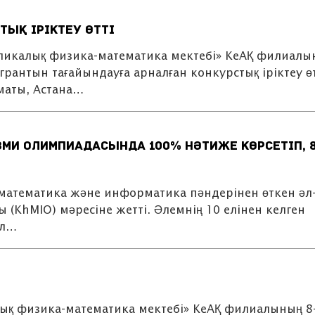
ық іріктеу өтті
бликалық физика-математика мектебі» КеАҚ филиалы
рантын тағайындауға арналған конкурстық іріктеу өт
маты, Астана…
зми олимпиадасында 100% нәтиже көрсетіп, 
математика және информатика пәндерінен өткен әл
(KhMIO) мәресіне жетті. Әлемнің 10 елінен келген
ұл…
ық физика-математика мектебі» КеАҚ филиалының 8