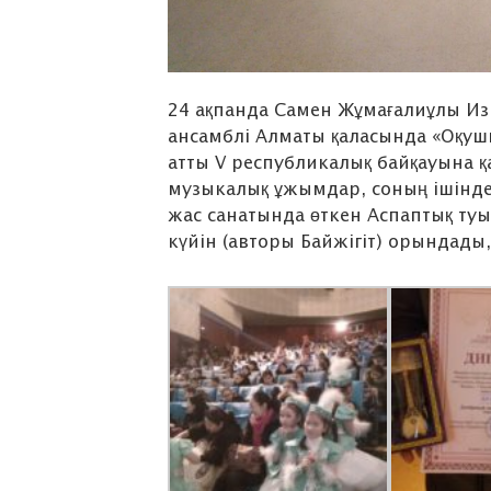
24 ақпанда Самен Жұмағалиұлы Из
ансамблі Алматы қаласында «Оқуш
атты V республикалық байқауына қа
музыкалық ұжымдар, соның ішінде 
жас санатында өткен Аспаптық ту
күйін (авторы Байжігіт) орындады,