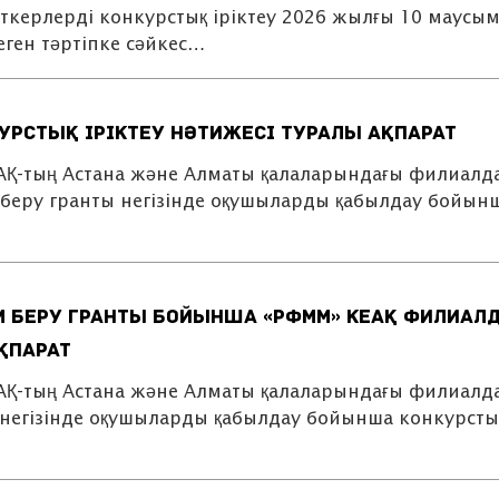
ткерлерді конкурстық іріктеу 2026 жылғы 10 маусы
еген тәртіпке сәйкес…
урстық іріктеу нәтижесі туралы ақпарат
еАҚ-тың Астана және Алматы қалаларындағы филиал
 беру гранты негізінде оқушыларды қабылдау бойын
м беру гранты бойынша «РФММ» КеАҚ филиал
қпарат
еАҚ-тың Астана және Алматы қалаларындағы филиал
 негізінде оқушыларды қабылдау бойынша конкурсты