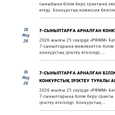
сыныбына білім беру грантына үмі
өтеді. Конкурстық комиссия белгіл
18
7-сыныптарға арналған конк
May
2026 жылғы 25 сәуірде «РФММ» К
26
7-сыныптарына мемлекеттік білім
конкурстық іріктеу өткізілді….
16
7-сыныптарға арналған білі
May
конкурстық іріктеу туралы а
26
2026 жылғы 25 сәуірде «РФММ» К
7-сыныптарына білім беру гранты
іріктеу өткізілді. Конкурстық…