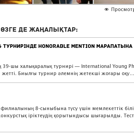
Просмот
өзге де жаңалықтар:
Қабылдау
туралы ақ
6 ТУРНИРІНДЕ HONORABLE MENTION МАРАПАТЫНА
FIZMAT STEM Lab:
English Edition жазғы
мектебіне жазылыіыз!
9-шы халықаралық турнирі — International Young Phy
не жетті. Биылғы турнир әлемнің жетекші жоғары оқу
филиалының 8-сыныбына түсу үшін мемлекеттік білі
онкурстық іріктеудің қорытындысы шығарылды. Тест