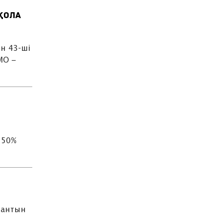
қола
н 43-ші
MO –
 50%
рантын