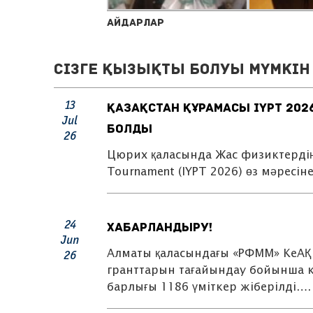
Айдарлар
Сізге қызықты болуы мүмкін 
ХАБАРЛАНДЫРУ!
13
ҚАЗАҚСТАН ҚҰРАМАСЫ IYPT 202
Jul
8-сыныпқа арналған
БОЛДЫ
26
конкурстық іріктеу
Цюрих қаласында Жас физиктердің 3
өтті
Tournament (IYPT 2026) өз мәресі
24
ХАБАРЛАНДЫРУ!
Jun
Алматы қаласындағы «РФММ» КеАҚ 
26
гранттарын тағайындау бойынша к
барлығы 1186 үміткер жіберілді….