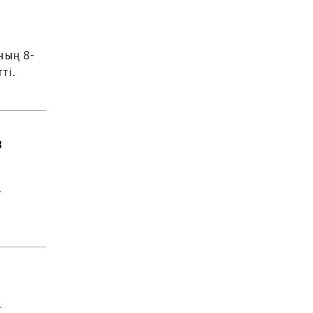
ның 8-
ті.
8
-
-