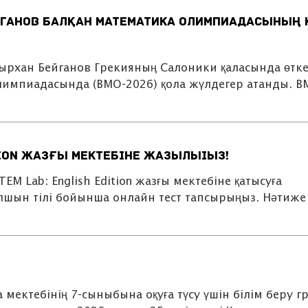
ганов Балқан математика олимпиадасының 
рхан Бейганов Грекияның Салоники қаласында өтке
лимпиадасында (BMO-2026) қола жүлдегер атанды. B
ition жазғы мектебіне жазылыіыз!
TEM Lab: English Edition жазғы мектебіне қатысуға
лшын тілі бойынша онлайн тест тапсырыңыз. Нәтиже
мектебінің 7-сыныбына оқуға түсу үшін білім беру г