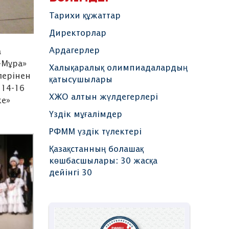
Тарихи құжаттар
Директорлар
Ардагерлер
а
-Мұра»
Халықаралық олимпиадалардың
лерінен
қатысушылары
 14-16
ХЖО алтын жүлдегерлері
ке»
Үздік мұғалімдер
РФММ үздік түлектері
Қазақстанның болашақ
көшбасшылары: 30 жасқа
дейінгі 30