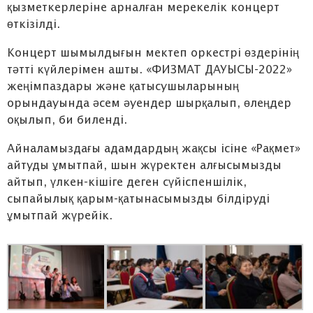
қызметкерлеріне арналған мерекелік концерт
өткізілді.
Концерт шымылдығын мектеп оркестрі өздерінің
тәтті күйлерімен ашты. «ФИЗМАТ ДАУЫСЫ-2022»
жеңімпаздары және қатысушыларының
орындауында әсем әуендер шырқалып, өлеңдер
оқылып, би биленді.
Айналамыздағы адамдардың жақсы ісіне «Рақмет»
айтуды ұмытпай, шын жүректен алғысымызды
айтып, үлкен-кішіге деген сүйіспеншілік,
сыпайылық қарым-қатынасымызды білдіруді
ұмытпай жүрейік.