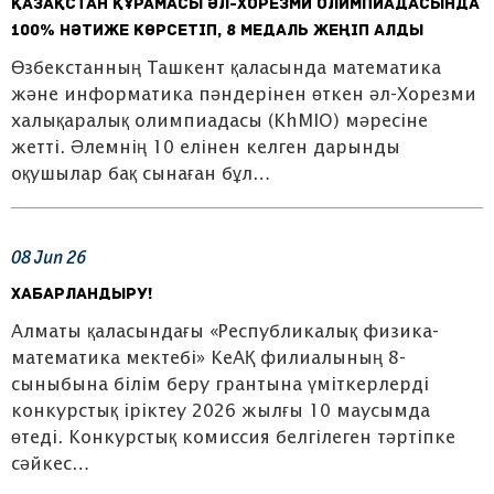
Қазақстан құрамасы әл-Хорезми олимпиадасында
100% нәтиже көрсетіп, 8 медаль жеңіп алды
Өзбекстанның Ташкент қаласында математика
және информатика пәндерінен өткен әл-Хорезми
халықаралық олимпиадасы (KhMIO) мәресіне
жетті. Әлемнің 10 елінен келген дарынды
оқушылар бақ сынаған бұл…
08
Jun
26
ХАБАРЛАНДЫРУ!
Алматы қаласындағы «Республикалық физика-
математика мектебі» КеАҚ филиалының 8-
сыныбына білім беру грантына үміткерлерді
конкурстық іріктеу 2026 жылғы 10 маусымда
өтеді. Конкурстық комиссия белгілеген тәртіпке
сәйкес…