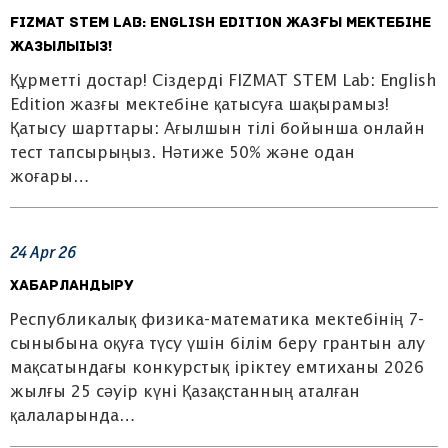
FIZMAT STEM Lab: English Edition жазғы мектебіне
жазылыіыз!
Құрметті достар! Сіздерді FIZMAT STEM Lab: English
Edition жазғы мектебіне қатысуға шақырамыз!
Қатысу шарттары: Ағылшын тілі бойынша онлайн
тест тапсырыңыз. Нәтиже 50% және одан
жоғары…
24
Apr
26
Хабарландыру
Республикалық физика-математика мектебінің 7-
сыныбына оқуға түсу үшін білім беру грантын алу
мақсатындағы конкурстық іріктеу емтиханы 2026
жылғы 25 сәуір күні Қазақстанның аталған
қалаларында…