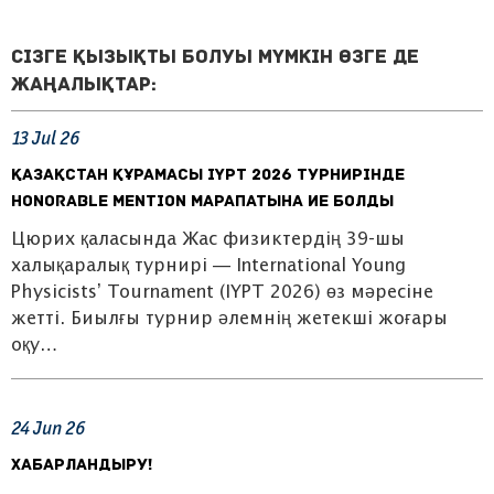
Сізге қызықты болуы мүмкін өзге де
жаңалықтар:
13
Jul
26
ҚАЗАҚСТАН ҚҰРАМАСЫ IYPT 2026 ТУРНИРІНДЕ
HONORABLE MENTION МАРАПАТЫНА ИЕ БОЛДЫ
Цюрих қаласында Жас физиктердің 39-шы
халықаралық турнирі — International Young
Physicists’ Tournament (IYPT 2026) өз мәресіне
жетті. Биылғы турнир әлемнің жетекші жоғары
оқу…
24
Jun
26
ХАБАРЛАНДЫРУ!