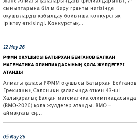
және Алматы қалаларындағы филиалдарының 7-
сыныптарына білім беру гранты негізінде
оқушыларды қабылдау бойынша конкурстық
іріктеу өткізілді. Конкурстық…
12
May
26
РФММ оқушысы Батырхан Бейганов Балқан
математика олимпиадасының қола жүлдегері
атанды
Алматы қаласы РФММ оқушысы Батырхан Бейганов
Грекияның Салоники қаласында өткен 43-ші
Халықаралық Балқан математика олимпиадасында
(BMO-2026) қола жүлдегер атанды. BMO –
аймақтағы ең…
05
May
26