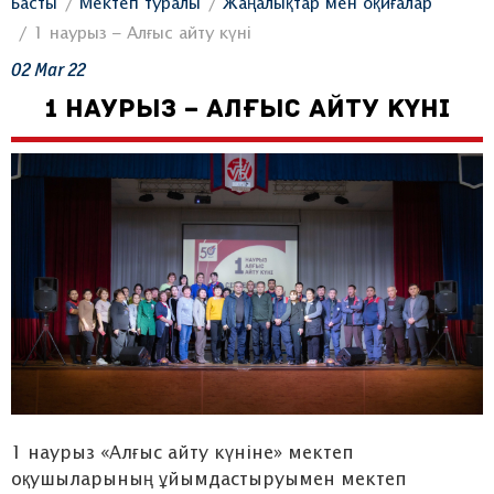
Басты
Мектеп туралы
Жаңалықтар мен оқиғалар
1 наурыз – Алғыс айту күні
02
Mar
22
1 НАУРЫЗ – АЛҒЫС АЙТУ КҮНІ
1 наурыз «Алғыс айту күніне» мектеп
оқушыларының ұйымдастыруымен мектеп