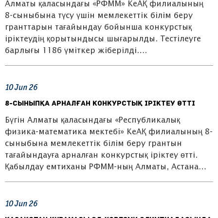
Алматы қаласындағы «РФММ» КеАҚ филиалының
8-сыныбына түсу үшін мемлекеттік білім беру
гранттарын тағайындау бойынша конкурстық
іріктеудің қорытындысы шығарылды. Тестілеуге
барлығы 1186 үміткер жіберілді….
10
Jun
26
8-сыныпқа арналған конкурстық іріктеу өтті
Бүгін Алматы қаласындағы «Республикалық
физика-математика мектебі» КеАҚ филиалының 8-
сыныбына мемлекеттік білім беру грантын
тағайындауға арналған конкурстық іріктеу өтті.
Қабылдау емтиханы РФММ-ның Алматы, Астана…
10
Jun
26