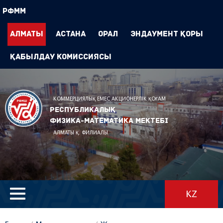
РФММ
Алматы
Астана
Орал
Эндаумент Қоры
Қабылдау комиссиясы
КОММЕРЦИЯЛЫҚ ЕМЕС АКЦИОНЕРЛІК ҚОҒАМ
Республикалық
физика-математика мектебі
АЛМАТЫ Қ. ФИЛИАЛЫ
KZ