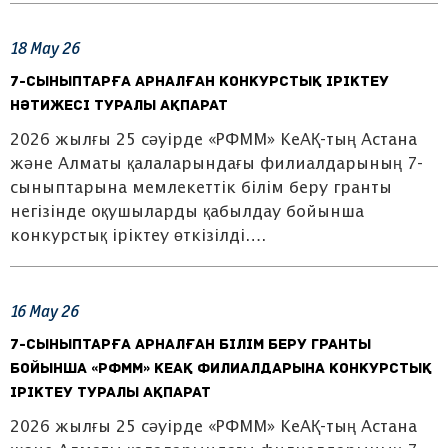
18
May
26
7-сыныптарға арналған конкурстық іріктеу
нәтижесі туралы ақпарат
2026 жылғы 25 сәуірде «РФММ» КеАҚ-тың Астана
және Алматы қалаларындағы филиалдарының 7-
сыныптарына мемлекеттік білім беру гранты
негізінде оқушыларды қабылдау бойынша
конкурстық іріктеу өткізілді….
16
May
26
7-сыныптарға арналған білім беру гранты
бойынша «РФММ» КеАҚ филиалдарына конкурстық
іріктеу туралы ақпарат
2026 жылғы 25 сәуірде «РФММ» КеАҚ-тың Астана