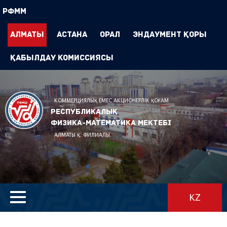
РФММ
Алматы
Астана
Орал
Эндаумент Қоры
Қабылдау комиссиясы
КОММЕРЦИЯЛЫҚ ЕМЕС АКЦИОНЕРЛІК ҚОҒАМ
Республикалық
физика-математика мектебі
АЛМАТЫ Қ. ФИЛИАЛЫ
KZ