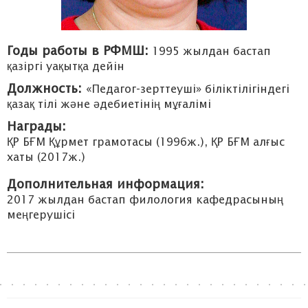
Годы работы в РФМШ:
1995 жылдан бастап
қазіргі уақытқа дейін
Должность:
«Педагог-зерттеуші» біліктілігіндегі
қазақ тілі және әдебиетінің мұғалімі
Награды:
ҚР БҒМ Құрмет грамотасы (1996ж.), ҚР БҒМ алғыс
хаты (2017ж.)
Дополнительная информация:
2017 жылдан бастап филология кафедрасының
меңгерушісі