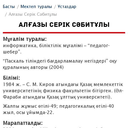
Басты
Мектеп туралы
Ұстаздар
Алғазы Серік Сәбитұлы
АЛҒАЗЫ СЕРІК СӘБИТҰЛЫ
Мұғалім туралы:
информатика, біліктілік мұғалімі – “педагог-
шебер”.
“Паскаль тіліндегі бағдарламалау негіздері” оқу
құралының авторы (2004)
Білімі:
1984 ж. – С. М. Киров атындағы Қазақ мемлекеттік
университетінің физика факультетін бітірген. (Әл-
Фараби атындағы Қазақ ұлттық университеті).
Жалпы жұмыс өтілі-49; педагогикалық өтілі-40
жыл, осы ұйымда-22.
Марапатталды: