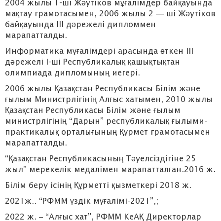
2004 жылы 1-ші Жәутіков мұғалімдер байқауында
мақтау грамотасымен, 2006 жылы 2 — ші Жәутіков
байқауында ІІІ дәрежелі дипломмен
марапатталды.
Информатика мұғалімдері арасында өткен ІІІ
дәрежелі І-ші Республикалық қашықтықтан
олимпиада дипломының иегері.
2006 жылы Қазақстан Республикасы Білім және
ғылым Министрлігінің Алғыс хатымен, 2010 жылы
Қазақстан Республикасы Білім және ғылым
министрлігінің “Дарын” республикалық ғылыми-
практикалық орталығының Құрмет грамотасымен
марапатталды.
“Қазақстан Республикасының Тәуелсіздігіне 25
жыл” мерекелік медалімен марапатталған.2016 ж.
Білім беру ісінің Құрметті қызметкері 2018 ж.
2021ж.. “РФММ үздік мұғалімі-2021”,;
2022 ж. – “Алғыс хат”, РФММ КеАҚ Директорлар