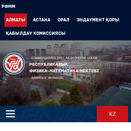
РФММ
Алматы
Астана
Орал
Эндаумент Қоры
Қабылдау комиссиясы
КОММЕРЦИЯЛЫҚ ЕМЕС АКЦИОНЕРЛІК ҚОҒАМ
Республикалық
физика-математика мектебі
АЛМАТЫ Қ. ФИЛИАЛЫ
KZ