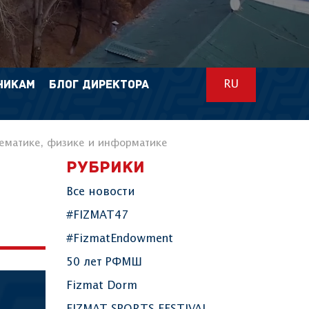
НИКАМ
БЛОГ ДИРЕКТОРА
RU
тематике, физике и информатике
РУБРИКИ
Все новости
#FIZMAT47
#FizmatEndowment
50 лет РФМШ
Fizmat Dorm