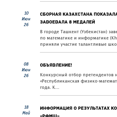
10
Сборная Казахстана показала
Июн
завоевала 8 медалей
26
В городе Ташкент (Узбекистан) з
по математике и информатике (K
приняли участие талантливые шк
08
ОБЪЯВЛЕНИЕ!
Июн
Конкурсный отбор претендентов н
26
«Республиканская физико-математ
года. К…
18
Информация о результатах ко
Май
«РФМШ»