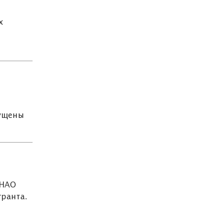
х
пущены
 НАО
ранта.