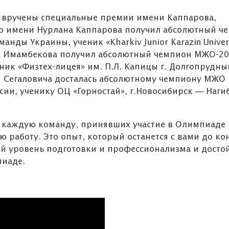
 вручены специальные премии имени Каппарова,
ю имени Нурлана Каппарова получил абсолютный ч
ОБЪЯВЛЕ
нды Украины, ученик «Kharkiv Junior Karazin Univer
та Имамбекова получил абсолютный чемпион МЖО-20
ник «Физтех-лицея» им. П.Л. Капицы г. Долгопрудны
и Сегаловича досталась абсолютному чемпиону МЖО
Конкурсный отбор в
ии, ученику ОЦ «Горностай», г.Новосибирск — Наги
8 класс Алматинского
филиала НАО
«РФМШ»
и каждую команду, принявших участие в Олимпиаде 
 работу. Это опыт, который останется с вами до ко
й уровень подготовки и профессионализма и досто
пиаде.