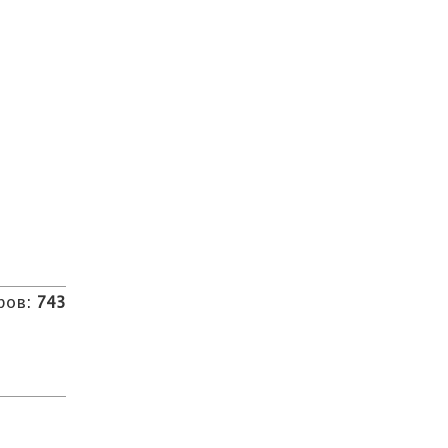
ров:
743