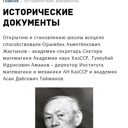
Главная
Исторические документы
Исторические
документы
Открытию и становлению школы всецело
способствовали Орымбек Ахметбекович
Жаутыков – академик-секретарь Сектора
математики Академии наук КазССР, Тулеубай
Идрисович Аманов – директор Института
математики и механики АН КазССР и академик
Асан Дабсович Тайманов.