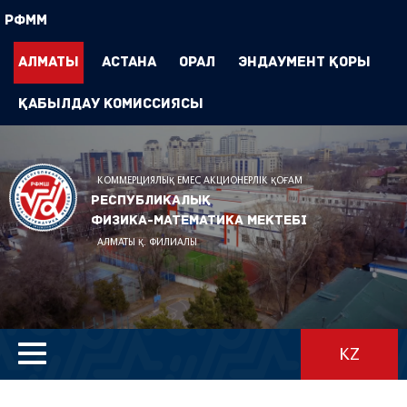
РФММ
Алматы
Астана
Орал
Эндаумент Қоры
Қабылдау комиссиясы
КОММЕРЦИЯЛЫҚ ЕМЕС АКЦИОНЕРЛІК ҚОҒАМ
Республикалық
физика-математика мектебі
АЛМАТЫ Қ. ФИЛИАЛЫ
KZ