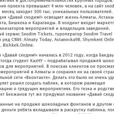
иятиях и достопримечательностях крупных городов.
ия проекта превышает 4 млн человек, а на сайт sxo
месяц заходит 300 тыс. уникальных пользователей.
дня «Давай сходим!» освещает жизнь Алматы, Астаны
а, Бишкека и Караганды. В холдинг входит маркет
анизаторов мероприятий и владельцев заведений,
й сервис Sxodim Tickets, туроператор Sxodim Travel
 ряд СМИ: Almaty Today, Astanovka98, Shymkent Onlin
 Bishkek.Online.
 «Давай сходим!» началась в 2012 году, когда Бакдау
 тогда студент КазНУ – подрабатывал продажей шок
ов для мероприятий. В поисках клиентов он просма
мероприятий в Алматы и сохранял их на своей стра
льной сети «Вконтакте». Делать это было не очень уд
улет решил создать паблик, в котором размещал
ОБЪЯВЛЕ
ацию о грядущих мероприятиях. Его тезка и родств
ет Бекжанов тут же придумал название «Давай сход
танные на продаже шоколадных фонтанов и другом
Конкурсный отбор в
 деньги ребята вкладывали в раскрутку паблика, по