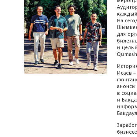
меропр
Аудитор
каждый 
На сего
Шымкент
для орг
билетны
и целый
Qumash,
История
Исаев –
фонтан
анонсы 
в социа
и Бакда
Объявление
информ
Бакдаул
Зарабо
бизнесе