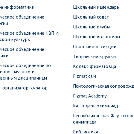
а информатики
Школьный календарь
ческое объединение
Школьный совет
гии
Школьные клубы
ческое объединение НВП И
Школьные волонтеры
ской культуры
Спортивные секции
ческое объединение
гики
Творчеcкие кружки
ческое объединение по
Кодекс физматовца
венно-научным и
Fizmat care
венным дисциплинам
Психологическая сопровож
г-организатор-куратор
Fizmat Academy
Календарь олимпиад
Республиканская Жаутыковс
олимпиада
Библиотека