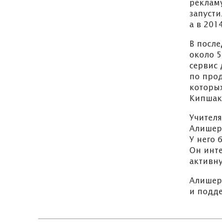
рекламу
запусти
а в 201
В после
около 5
сервис 
по прод
которых
Кипшакб
Учителя
Алишер 
У него 
Он инт
активн
Алишер 
и подд