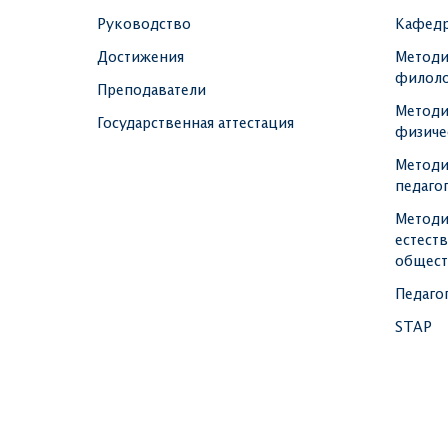
Руководство
Кафедр
Достижения
Методи
филоло
Преподаватели
Методи
Государственная аттестация
физиче
Методи
педаго
Методи
естест
общест
Педаго
STAP