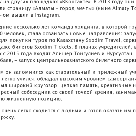
8 класс Алматинского
 на других площадках «ВКонтакте». В 2013 году они
филиала НАО
ли страницу «Алматы – город мечты» (ныне Almaty To
«РФМШ»
4-ом вышли в Instagram.
дние несколько лет команда холдинга, в которой тр
0 человек, стала осваивать новые направления: запу
для покупки туров по Казахстану Sxodim Travel, серв
аже билетов Sxodim Tickets. В планах учредителей, 
 с 2015 года входят Алишер Тойгулиев и Нурсултан
аев, – запуск центральноазиатского билетного серв
м он запомнился как старательный и прилежный уч
легко учился, обладал высоким уровнем самоорган
был широкий кругозор, цепкая память, креативные 
ересный собеседник со своей точкой зрения, заним
ую жизненную позицию.
очень легко сходится с людьми и готов оказать им
ержку.