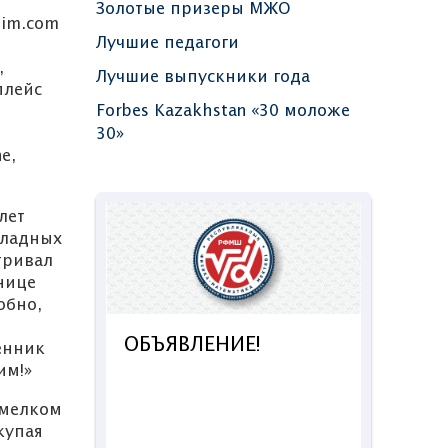
Золотые призеры МЖО
dim.com
Лучшие педагоги
,
Лучшие выпускники года
плейс
Forbes Kazakhstan «30 моложе
30»
e,
лет
оладных
тривал
нице
обно,
НИЕ!
Информация об
енник
экзамене
им!»
конкурсного отбора в
 мелком
7 класс
Отк
купая
Республиканской
на 