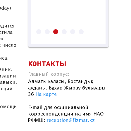
физико-
отб
day),
математической
в 
школы
удится
стила
ис
в число
иса.
КОНТАКТЫ
еник.
Главный корпус:
изации.
Алматы қаласы, Бостандық
навыки.
ауданы, Бұхар Жырау бульвары
ающий
36
На карте
 помощь
E-mail для официальной
корреспонденции на имя НАО
РФМШ:
reception@fizmat.kz